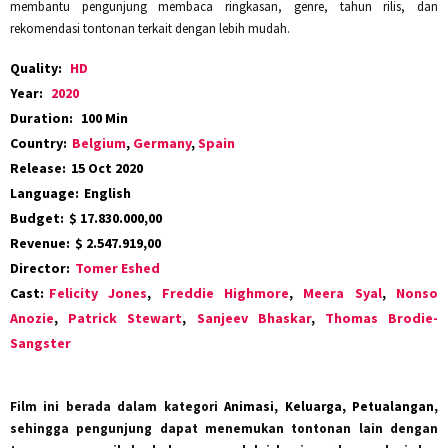
membantu pengunjung membaca ringkasan, genre, tahun rilis, dan
rekomendasi tontonan terkait dengan lebih mudah.
Quality:
HD
Year:
2020
Duration:
100 Min
Country:
Belgium
,
Germany
,
Spain
Release:
15 Oct 2020
Language:
English
Budget:
$ 17.830.000,00
Revenue:
$ 2.547.919,00
Director:
Tomer Eshed
Cast:
Felicity Jones
,
Freddie Highmore
,
Meera Syal
,
Nonso
Anozie
,
Patrick Stewart
,
Sanjeev Bhaskar
,
Thomas Brodie-
Sangster
Film ini berada dalam kategori
Animasi, Keluarga, Petualangan
,
sehingga pengunjung dapat menemukan tontonan lain dengan