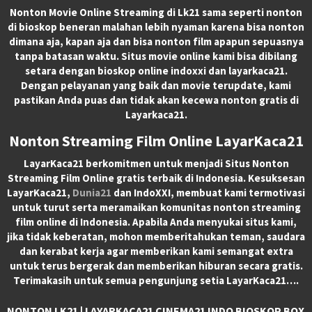
Nonton Movie Online Streaming di Lk21 sama seperti nonton
di bioskop beneran malahan lebih nyaman karena bisa nonton
dimana aja, kapan aja dan bisa nonton film apapun sepuasnya
tanpa batasan waktu. Situs movie online kami bisa dibilang
setara dengan bioskop online indoxxi dan layarkaca21.
Dengan pelayanan yang baik dan movie terupdate, kami
pastikan Anda puas dan tidak akan kecewa nonton gratis di
Layarkaca21.
Nonton Streaming Film Online LayarKaca21
LayarKaca21 berkomitmen untuk menjadi Situs Nonton
Streaming Film Online gratis terbaik di Indonesia. Kesuksesan
LayarKaca21,
Dunia21
dan IndoXXI, membuat kami termotivasi
untuk turut serta meramaikan komunitas nonton streaming
film online di Indonesia. Apabila Anda menyukai situs kami,
jika tidak keberatan, mohon memberitahukan teman, saudara
dan kerabat kerja agar memberikan kami semangat extra
untuk terus bergerak dan memberikan hiburan secara gratis.
Terimakasih untuk semua pengunjung setia LayarKaca21….
NONTON LK21 | LAYARKACA21 CINEMA21 INDO BIOSKOP BOX