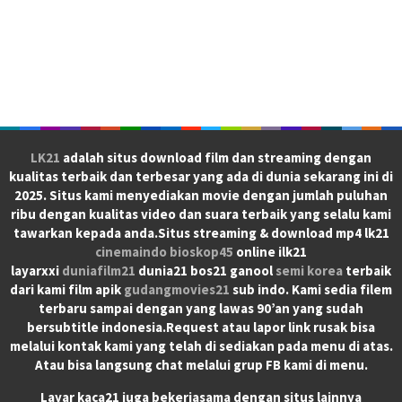
LK21
adalah situs download film dan streaming dengan
kualitas terbaik dan terbesar yang ada di dunia sekarang ini di
2025. Situs kami menyediakan movie dengan jumlah puluhan
ribu dengan kualitas video dan suara terbaik yang selalu kami
tawarkan kepada anda.Situs streaming & download mp4 lk21
cinemaindo
bioskop45
online ilk21
layarxxi
duniafilm21
dunia21 bos21 ganool
semi korea
terbaik
dari kami film apik
gudangmovies21
sub indo. Kami sedia filem
terbaru sampai dengan yang lawas 90’an yang sudah
bersubtitle indonesia.Request atau lapor link rusak bisa
melalui kontak kami yang telah di sediakan pada menu di atas.
Atau bisa langsung chat melalui grup FB kami di menu.
Layar kaca21 juga bekerjasama dengan situs lainnya