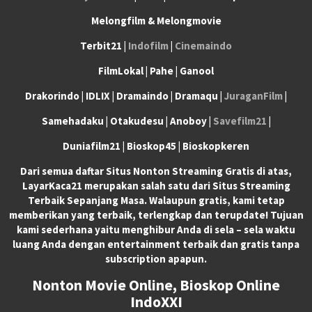
Melongfilm & Melongmovie
Terbit21 |
Indofilm
|
Cinemaindo
FilmLokal | Pahe | Ganool
Drakorindo | IDLIX | Dramaindo | Dramaqu |
JuraganFilm
|
Samehadaku | Otakudesu | Anoboy |
Savefilm21
|
Duniafilm21 | Bioskop45 | Bioskopkeren
Dari semua daftar Situs Nonton Streaming Gratis di atas,
LayarKaca21 merupakan salah satu dari Situs Streaming
Terbaik Sepanjang Masa. Walaupun gratis, kami tetap
memberikan yang terbaik, terlengkap dan terupdate! Tujuan
kami sederhana yaitu menghibur Anda di sela – sela waktu
luang Anda dengan entertainment terbaik dan gratis tanpa
subscription apapun.
Nonton Movie Online, Bioskop Online
IndoXXI