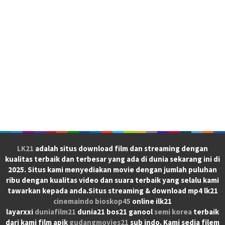
LK21
adalah situs download film dan streaming dengan
kualitas terbaik dan terbesar yang ada di dunia sekarang ini di
2025. Situs kami menyediakan movie dengan jumlah puluhan
ribu dengan kualitas video dan suara terbaik yang selalu kami
tawarkan kepada anda.Situs streaming & download mp4 lk21
cinemaindo
bioskop45
online ilk21
layarxxi
duniafilm21
dunia21 bos21 ganool
semi korea
terbaik
dari kami film apik
gudangmovies21
sub indo. Kami sedia filem