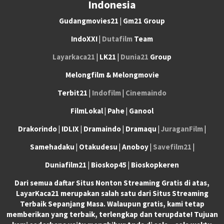
Indonesia
Gudangmovies21 | Gm21 Group
IndoXXI |
Dutafilm
Team
Layarkaca21
| LK21 |
Dunia21
Group
Melongfilm & Melongmovie
Terbit21 |
Indofilm
|
Cinemaindo
FilmLokal | Pahe | Ganool
Drakorindo | IDLIX | Dramaindo | Dramaqu |
JuraganFilm
|
Samehadaku | Otakudesu | Anoboy |
Savefilm21
|
Duniafilm21 | Bioskop45 | Bioskopkeren
Dari semua daftar Situs Nonton Streaming Gratis di atas,
LayarKaca21 merupakan salah satu dari Situs Streaming
Terbaik Sepanjang Masa. Walaupun gratis, kami tetap
memberikan yang terbaik, terlengkap dan terupdate! Tujuan