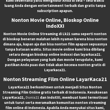
kami sederhana yaitu menghibur Anda di sela – sela waktu
luang Anda dengan entertainment terbaik dan gratis tanpa
subscription apapun.
Nonton Movie Online, Bioskop Online
IndoXXI
Nonton Movie Online Streaming di Lk21 sama seperti nonton
di bioskop beneran malahan lebih nyaman karena bisa nonton
dimana aja, kapan aja dan bisa nonton film apapun sepuasnya
tanpa batasan waktu. Situs movie online kami bisa dibilang
setara dengan bioskop online indoxxi dan layarkaca21.
Dengan pelayanan yang baik dan movie terupdate, kami
pastikan Anda puas dan tidak akan kecewa nonton gratis di
Layarkaca21.
Nonton Streaming Film Online LayarKaca21
LayarKaca21 berkomitmen untuk menjadi Situs Nonton
Streaming Film Online gratis terbaik di Indonesia. Kesuksesan
LayarKaca21,
Dunia21
dan IndoXXI, membuat kami termotivasi
untuk turut serta meramaikan komunitas nonton streaming
film online di Indonesia. Apabila Anda menyukai situs kami,