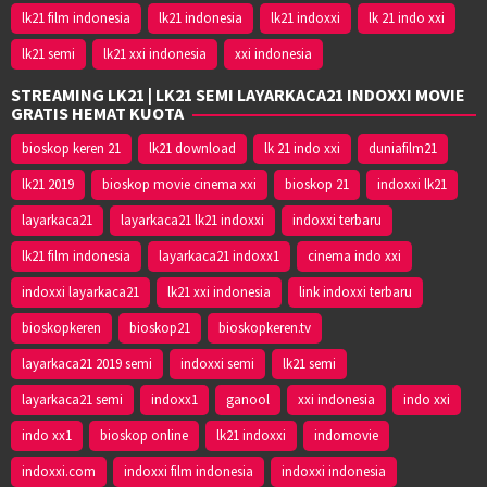
lk21 film indonesia
lk21 indonesia
lk21 indoxxi
lk 21 indo xxi
lk21 semi
lk21 xxi indonesia
xxi indonesia
STREAMING LK21 | LK21 SEMI LAYARKACA21 INDOXXI MOVIE
GRATIS HEMAT KUOTA
bioskop keren 21
lk21 download
lk 21 indo xxi
duniafilm21
lk21 2019
bioskop movie cinema xxi
bioskop 21
indoxxi lk21
layarkaca21
layarkaca21 lk21 indoxxi
indoxxi terbaru
lk21 film indonesia
layarkaca21 indoxx1
cinema indo xxi
indoxxi layarkaca21
lk21 xxi indonesia
link indoxxi terbaru
bioskopkeren
bioskop21
bioskopkeren.tv
layarkaca21 2019 semi
indoxxi semi
lk21 semi
layarkaca21 semi
indoxx1
ganool
xxi indonesia
indo xxi
indo xx1
bioskop online
lk21 indoxxi
indomovie
indoxxi.com
indoxxi film indonesia
indoxxi indonesia