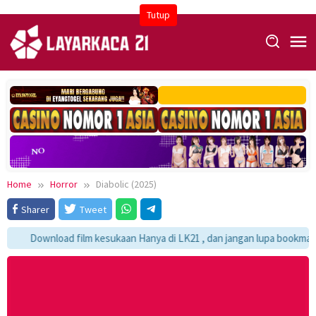
Skip
Tutup
to
content
Home
Horror
Diabolic (2025)
Sharer
Tweet
Download film kesukaan Hanya di LK21 , dan jangan lupa bookmark ya