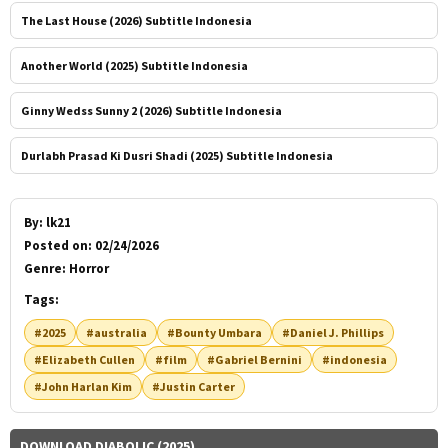
The Last House (2026) Subtitle Indonesia
Another World (2025) Subtitle Indonesia
Ginny Wedss Sunny 2 (2026) Subtitle Indonesia
Durlabh Prasad Ki Dusri Shadi (2025) Subtitle Indonesia
By:
lk21
Posted on:
02/24/2026
Genre:
Horror
Tags:
#2025
#australia
#Bounty Umbara
#Daniel J. Phillips
#Elizabeth Cullen
#film
#Gabriel Bernini
#indonesia
#John Harlan Kim
#Justin Carter
DOWNLOAD DIABOLIC (2025)