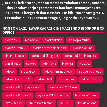
jika tidak keberatan, mohon memberitahukan teman, saudara
dan kerabat kerja agar memberikan kami semangat extra
untuk terus bergerak dan memberikan hiburan secara gratis.
Terimakasih untuk semua pengunjung setia LayarKaca21….
NONTON LK21 | LAYARKACA21 CINEMA21 INDO BIOSKOP BOX
OFFICE
bioskop 21
bioskop21
bioskopkeren
bioskopkeren.tv
bioskop keren 21
bioskop movie cinema xxi
bioskop online
cinema indo xxi
download film gratis
download film indonesia
duniafilm21
ganool
indomovie
indo xx1
indoxx1
indo xxi
indoxxi.com
indoxxi film indonesia
indoxxi indonesia
indoxxi layarkaca21
indoxxi lk21
indoxxi semi
indoxxi terbaru
layarkaca21
layarkaca 21
layarkaca21 2019 semi
layarkaca21 indoxx1
layarkaca21 lk21 indoxxi
layarkaca21 semi
layar kaca xxi
link indoxxi terbaru
lk21 2019
lk21 download