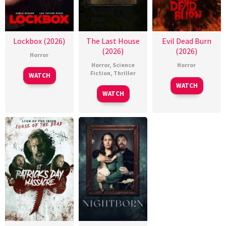
Lockbox (2026)
The Last House
Evil Dead Burn
(2026)
(2026)
Horror
Horror
,
Science
Horror
Fiction
,
Thriller
WATCH
WATCH
WATCH