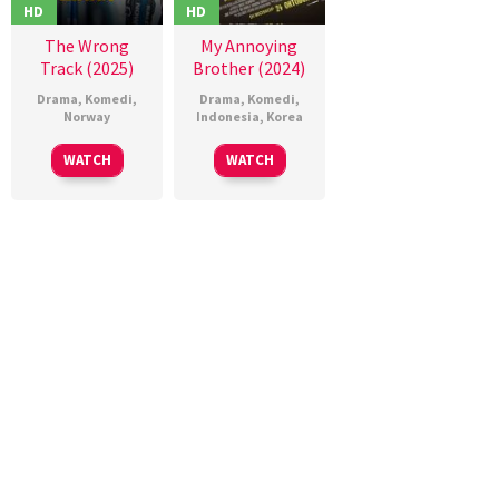
HD
HD
The Wrong
My Annoying
Track (2025)
Brother (2024)
Drama
,
Komedi
,
Drama
,
Komedi
,
Norway
Indonesia
,
Korea
27
Hallvar
24
Dinna
WATCH
WATCH
Feb
Witzø
Oct
Jasanti
2025
2024