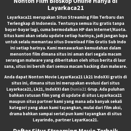
Nonton Film Bioskop Online Hanya di
Layarkaca21
Layarkaca21
merupakan
Situs Streaming Film Terbaru
dan
Terlengkap di Indonesia. Tentunya semua itu gratis tanpa
bayar-bayar lagi, cuma bermodalkan HP dan Internet/Kuota.
Situs kami akan selalu update setiap harinya, jadi jangan lupa
untuk selalu memantau situs Download Film Gratis Sub Indo
ini setiap harinya. Kami menawarkan kemudahan dalam
menonton film dimana situs ini aman dari segala macam
serangan malware yang diberitakan oleh situs berita di laur
sana, situs ini bersih dari semua macam hacking dan malware.
Anda dapat
Nonton Movie LayarKaca21 Lk21 IndoXXi
gratis di
situs ini, dimana situs ini merupakan evolusi dari situs
Layarkaca21, Lk21, IndoXXI dan
Dunia21
Grup. Ada puluhan
bahkan ratusan film yang di update di situs Layarkaca21
maupun situs partner kami yang mana ada banyak sekali
kategori yang akan kami tayangkan, mulai dari film aksi,
drama bahkan sampai serial pun kami tayangkan di situs
Layarindo, partner LayarKaca21.
Daftar Situs Streaming Movie Terbaik