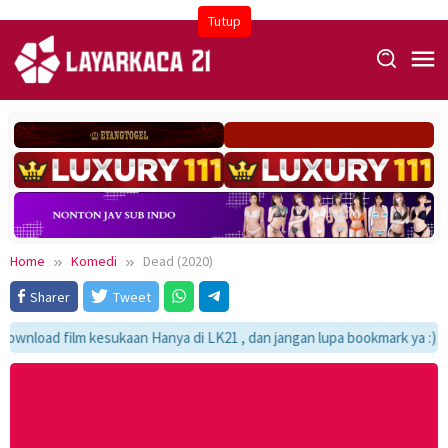
Skip
Tutup
to
content
Home
Komedi
Dead (2020)
Sharer
Tweet
wnload film kesukaan Hanya di LK21 , dan jangan lupa bookmark ya :)