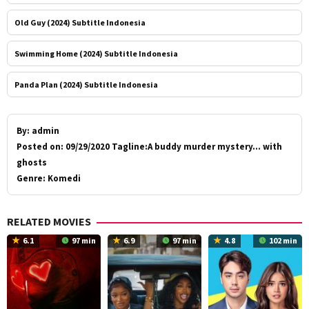
Old Guy (2024) Subtitle Indonesia
Swimming Home (2024) Subtitle Indonesia
Panda Plan (2024) Subtitle Indonesia
By:
admin
Posted on:
09/29/2020 Tagline:A buddy murder mystery… with
ghosts
Genre:
Komedi
RELATED MOVIES
6.1
97 min
6.9
97 min
4.8
102 min