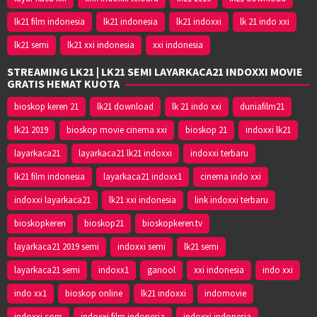
lk21 film indonesia
lk21 indonesia
lk21 indoxxi
lk 21 indo xxi
lk21 semi
lk21 xxi indonesia
xxi indonesia
STREAMING LK21 | LK21 SEMI LAYARKACA21 INDOXXI MOVIE
GRATIS HEMAT KUOTA
bioskop keren 21
lk21 download
lk 21 indo xxi
duniafilm21
lk21 2019
bioskop movie cinema xxi
bioskop 21
indoxxi lk21
layarkaca21
layarkaca21 lk21 indoxxi
indoxxi terbaru
lk21 film indonesia
layarkaca21 indoxx1
cinema indo xxi
indoxxi layarkaca21
lk21 xxi indonesia
link indoxxi terbaru
bioskopkeren
bioskop21
bioskopkeren.tv
layarkaca21 2019 semi
indoxxi semi
lk21 semi
layarkaca21 semi
indoxx1
ganool
xxi indonesia
indo xxi
indo xx1
bioskop online
lk21 indoxxi
indomovie
indoxxi.com
indoxxi film indonesia
indoxxi indonesia