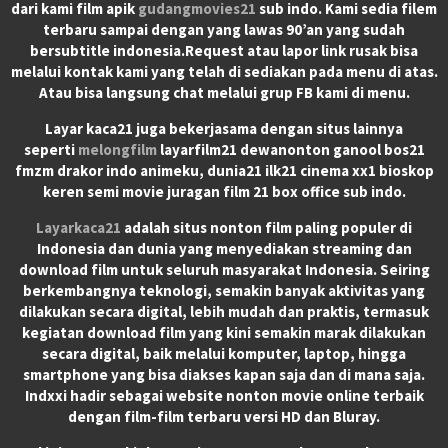
dari kami film apik
gudangmovies21
sub indo. Kami sedia filem
terbaru sampai dengan yang lawas 90’an yang sudah
bersubtitle indonesia.Request atau lapor link rusak bisa
melalui kontak kami yang telah di sediakan pada menu di atas.
Atau bisa langsung chat melalui grup FB kami di menu.
Layar kaca21 juga bekerjasama dengan situs lainnya
seperti
melongfilm
layarfilm21 dewanonton ganool bos21
fmzm drakor indo animeku, dunia21 ilk21 cinema xx1 bioskop
keren semi movie juragan film 21 box office sub indo.
Layarkaca21
adalah situs nonton film paling populer di
Indonesia dan dunia yang menyediakan streaming dan
download film untuk seluruh masyarakat Indonesia. Seiring
berkembangnya teknologi, semakin banyak aktivitas yang
dilakukan secara digital, lebih mudah dan praktis, termasuk
kegiatan download film yang kini semakin marak dilakukan
secara digital, baik melalui komputer, laptop, hingga
smartphone yang bisa diakses kapan saja dan di mana saja.
Indxxi hadir sebagai website nonton movie online terbaik
dengan film-film terbaru versi HD dan Bluray.