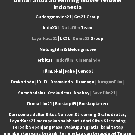
Indonesia
Gudangmovies21 | Gm21 Group
IndoXXI |
Dutafilm
Team
Layarkaca21
| LK21 |
Dunia21
Group
Melongfilm & Melongmovie
Terbit21 |
Indofilm
|
Cinemaindo
FilmLokal | Pahe | Ganool
Drakorindo | IDLIX | Dramaindo | Dramaqu |
JuraganFilm
|
Samehadaku | Otakudesu | Anoboy |
Savefilm21
|
Duniafilm21 | Bioskop45 | Bioskopkeren
Dari semua daftar Situs Nonton Streaming Gratis di atas,
LayarKaca21 merupakan salah satu dari Situs Streaming
Terbaik Sepanjang Masa. Walaupun gratis, kami tetap
memberikan yang terbaik, terlengkap dan terupdate! Tujuan