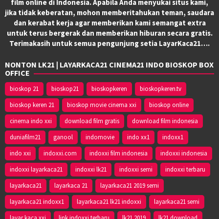
film online di Indonesia. Apabila Anda menyukai situs kami,
jika tidak keberatan, mohon memberitahukan teman, saudara
dan kerabat kerja agar memberikan kami semangat extra
untuk terus bergerak dan memberikan hiburan secara gratis.
Terimakasih untuk semua pengunjung setia LayarKaca21….
NONTON LK21 | LAYARKACA21 CINEMA21 INDO BIOSKOP BOX
OFFICE
bioskop 21
bioskop21
bioskopkeren
bioskopkeren.tv
bioskop keren 21
bioskop movie cinema xxi
bioskop online
cinema indo xxi
download film gratis
download film indonesia
duniafilm21
ganool
indomovie
indo xx1
indoxx1
indo xxi
indoxxi.com
indoxxi film indonesia
indoxxi indonesia
indoxxi layarkaca21
indoxxi lk21
indoxxi semi
indoxxi terbaru
layarkaca21
layarkaca 21
layarkaca21 2019 semi
layarkaca21 indoxx1
layarkaca21 lk21 indoxxi
layarkaca21 semi
layar kaca xxi
link indoxxi terbaru
lk21 2019
lk21 download