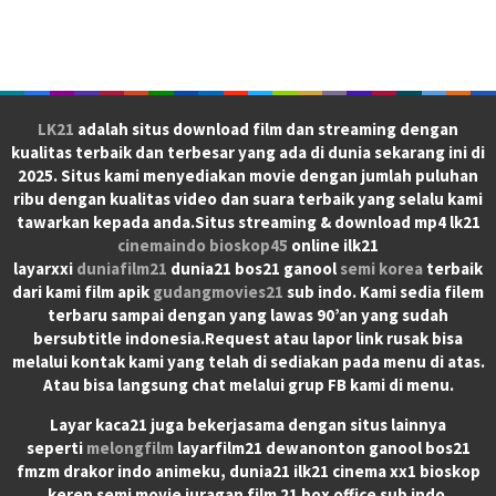
LK21
adalah situs download film dan streaming dengan
kualitas terbaik dan terbesar yang ada di dunia sekarang ini di
2025. Situs kami menyediakan movie dengan jumlah puluhan
ribu dengan kualitas video dan suara terbaik yang selalu kami
tawarkan kepada anda.Situs streaming & download mp4 lk21
cinemaindo
bioskop45
online ilk21
layarxxi
duniafilm21
dunia21 bos21 ganool
semi korea
terbaik
dari kami film apik
gudangmovies21
sub indo. Kami sedia filem
terbaru sampai dengan yang lawas 90’an yang sudah
bersubtitle indonesia.Request atau lapor link rusak bisa
melalui kontak kami yang telah di sediakan pada menu di atas.
Atau bisa langsung chat melalui grup FB kami di menu.
Layar kaca21 juga bekerjasama dengan situs lainnya
seperti
melongfilm
layarfilm21 dewanonton ganool bos21
fmzm drakor indo animeku, dunia21 ilk21 cinema xx1 bioskop
keren semi movie juragan film 21 box office sub indo.