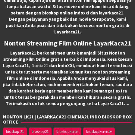
dimana aja, kapan aja dan bisa nonton film apapun sepuasnya
tanpa batasan waktu. Situs movie online kami bisa dibilang
setara dengan bioskop online indoxxi dan layarkaca21.
Dengan pelayanan yang baik dan movie terupdate, kami
pastikan Anda puas dan tidak akan kecewa nonton gratis di
Layarkaca21.
Nonton Streaming Film Online LayarKaca21
LayarKaca21 berkomitmen untuk menjadi Situs Nonton
Streaming Film Online gratis terbaik di Indonesia. Kesuksesan
LayarKaca21,
Dunia21
dan IndoXXI, membuat kami termotivasi
untuk turut serta meramaikan komunitas nonton streaming
film online di Indonesia. Apabila Anda menyukai situs kami,
jika tidak keberatan, mohon memberitahukan teman, saudara
dan kerabat kerja agar memberikan kami semangat extra
untuk terus bergerak dan memberikan hiburan secara gratis.
Terimakasih untuk semua pengunjung setia LayarKaca21….
NONTON LK21 | LAYARKACA21 CINEMA21 INDO BIOSKOP BOX
OFFICE
bioskop 21
bioskop21
bioskopkeren
bioskopkeren.tv