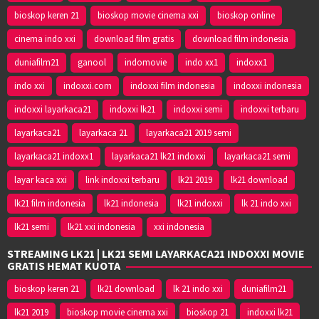
bioskop keren 21
bioskop movie cinema xxi
bioskop online
cinema indo xxi
download film gratis
download film indonesia
duniafilm21
ganool
indomovie
indo xx1
indoxx1
indo xxi
indoxxi.com
indoxxi film indonesia
indoxxi indonesia
indoxxi layarkaca21
indoxxi lk21
indoxxi semi
indoxxi terbaru
layarkaca21
layarkaca 21
layarkaca21 2019 semi
layarkaca21 indoxx1
layarkaca21 lk21 indoxxi
layarkaca21 semi
layar kaca xxi
link indoxxi terbaru
lk21 2019
lk21 download
lk21 film indonesia
lk21 indonesia
lk21 indoxxi
lk 21 indo xxi
lk21 semi
lk21 xxi indonesia
xxi indonesia
STREAMING LK21 | LK21 SEMI LAYARKACA21 INDOXXI MOVIE
GRATIS HEMAT KUOTA
bioskop keren 21
lk21 download
lk 21 indo xxi
duniafilm21
lk21 2019
bioskop movie cinema xxi
bioskop 21
indoxxi lk21