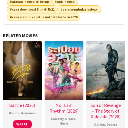
#alasan indoxxi ditutup
#apk indoxxi
#cara download film di lk21
#cara membuka indoxxi
#cara membuka situs indoxxi terbaru 2020
RELATED MOVIES
Battle (2026)
Mor Lam
Son of Revenge
Rhythm (2026)
– The Story of
Drama
,
Romance
Kalevala (2026)
Comedy
,
Drama
,
Music
WATCH
Action
,
Drama