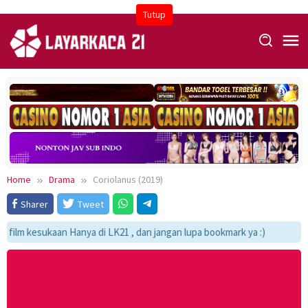
Skip
Tutup
to
content
Home
Drama
Coriolanus (2019)
Sharer
Tweet
ilm kesukaan Hanya di LK21 , dan jangan lupa bookmark ya :)