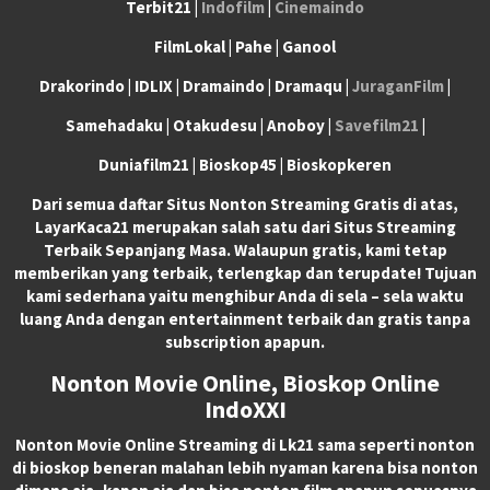
Terbit21 |
Indofilm
|
Cinemaindo
FilmLokal | Pahe | Ganool
Drakorindo | IDLIX | Dramaindo | Dramaqu |
JuraganFilm
|
Samehadaku | Otakudesu | Anoboy |
Savefilm21
|
Duniafilm21 | Bioskop45 | Bioskopkeren
Dari semua daftar Situs Nonton Streaming Gratis di atas,
LayarKaca21 merupakan salah satu dari Situs Streaming
Terbaik Sepanjang Masa. Walaupun gratis, kami tetap
memberikan yang terbaik, terlengkap dan terupdate! Tujuan
kami sederhana yaitu menghibur Anda di sela – sela waktu
luang Anda dengan entertainment terbaik dan gratis tanpa
subscription apapun.
Nonton Movie Online, Bioskop Online
IndoXXI
Nonton Movie Online Streaming di Lk21 sama seperti nonton
di bioskop beneran malahan lebih nyaman karena bisa nonton