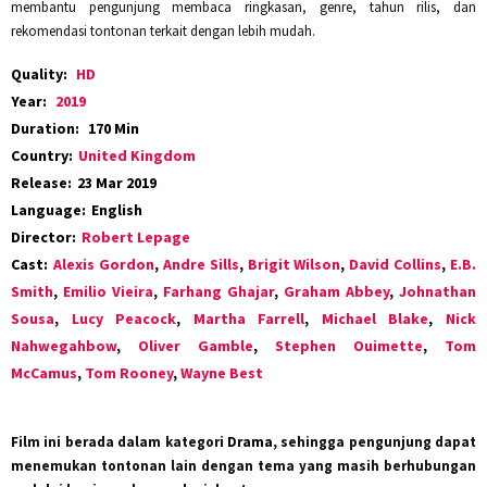
membantu pengunjung membaca ringkasan, genre, tahun rilis, dan
rekomendasi tontonan terkait dengan lebih mudah.
Quality:
HD
Year:
2019
Duration:
170 Min
Country:
United Kingdom
Release:
23 Mar 2019
Language:
English
Director:
Robert Lepage
Cast:
Alexis Gordon
,
Andre Sills
,
Brigit Wilson
,
David Collins
,
E.B.
Smith
,
Emilio Vieira
,
Farhang Ghajar
,
Graham Abbey
,
Johnathan
Sousa
,
Lucy Peacock
,
Martha Farrell
,
Michael Blake
,
Nick
Nahwegahbow
,
Oliver Gamble
,
Stephen Ouimette
,
Tom
McCamus
,
Tom Rooney
,
Wayne Best
Film ini berada dalam kategori
Drama
, sehingga pengunjung dapat
menemukan tontonan lain dengan tema yang masih berhubungan