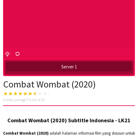
Server 1
Combat Wombat (2020)
5
votes, average
7.0
out of 10
Combat Wombat (2020) Subtitle Indonesia - LK21
Combat Wombat (2020)
adalah halaman informasi film yang disusun untuk