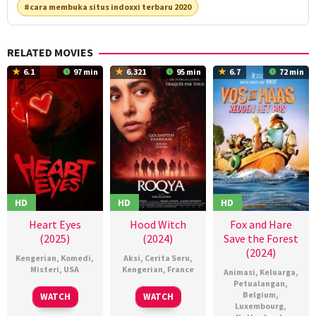
#cara membuka situs indoxxi terbaru 2020
RELATED MOVIES
6.1
97 min
6.321
95 min
6.7
72 min
HD
HD
HD
Heart Eyes
Hood Witch
Fox and Hare
(2025)
(2024)
Save the Forest
(2024)
Kengerian
,
Komedi
,
Aksi
,
Cerita Seru
,
Misteri
,
USA
Kengerian
,
France
Animasi
,
Keluarga
,
Petualangan
,
06
Josh
15
Saïd
Belgium
,
WATCH
WATCH
Luxembourg
,
Feb
Ruben
May
Belktibia