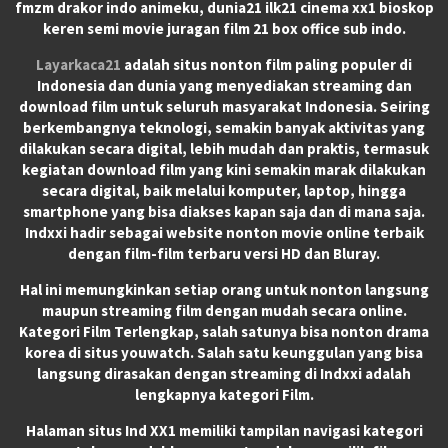
fmzm drakor indo animeku, dunia21 ilk21 cinema xx1 bioskop
keren semi movie juragan film 21 box office sub indo.
Layarkaca21
adalah situs nonton film paling populer di
Indonesia dan dunia yang menyediakan streaming dan
download film untuk seluruh masyarakat Indonesia. Seiring
berkembangnya teknologi, semakin banyak aktivitas yang
dilakukan secara digital, lebih mudah dan praktis, termasuk
kegiatan download film yang kini semakin marak dilakukan
secara digital, baik melalui komputer, laptop, hingga
smartphone yang bisa diakses kapan saja dan di mana saja.
Indxxi hadir sebagai website nonton movie online terbaik
dengan film-film terbaru versi HD dan Bluray.
Hal ini memungkinkan setiap orang untuk nonton langsung
maupun streaming film dengan mudah secara online.
Kategori Film Terlengkap, salah satunya bisa nonton drama
korea di situs youwatch. Salah satu keunggulan yang bisa
langsung dirasakan dengan streaming di Indxxi adalah
lengkapnya kategori Film.
Halaman situs Ind XX1 memiliki tampilan navigasi kategori