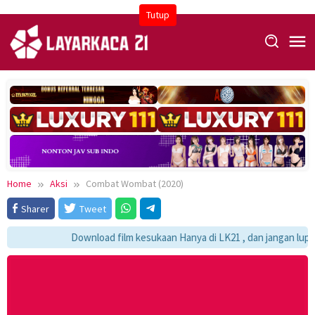
Skip
Tutup
to
content
Home
Aksi
Combat Wombat (2020)
Sharer
Tweet
Download film kesukaan Hanya di LK21 , dan jangan lupa b