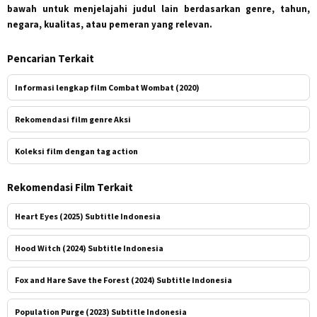
bawah untuk menjelajahi judul lain berdasarkan genre, tahun,
negara, kualitas, atau pemeran yang relevan.
Pencarian Terkait
Informasi lengkap film Combat Wombat (2020)
Rekomendasi film genre Aksi
Koleksi film dengan tag action
Rekomendasi Film Terkait
Heart Eyes (2025) Subtitle Indonesia
Hood Witch (2024) Subtitle Indonesia
Fox and Hare Save the Forest (2024) Subtitle Indonesia
Population Purge (2023) Subtitle Indonesia