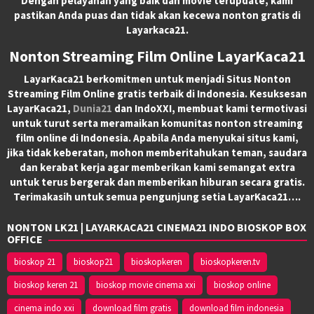
Dengan pelayanan yang baik dan movie terupdate, kami
pastikan Anda puas dan tidak akan kecewa nonton gratis di
Layarkaca21.
Nonton Streaming Film Online LayarKaca21
LayarKaca21 berkomitmen untuk menjadi Situs Nonton
Streaming Film Online gratis terbaik di Indonesia. Kesuksesan
LayarKaca21,
Dunia21
dan IndoXXI, membuat kami termotivasi
untuk turut serta meramaikan komunitas nonton streaming
film online di Indonesia. Apabila Anda menyukai situs kami,
jika tidak keberatan, mohon memberitahukan teman, saudara
dan kerabat kerja agar memberikan kami semangat extra
untuk terus bergerak dan memberikan hiburan secara gratis.
Terimakasih untuk semua pengunjung setia LayarKaca21….
NONTON LK21 | LAYARKACA21 CINEMA21 INDO BIOSKOP BOX
OFFICE
bioskop 21
bioskop21
bioskopkeren
bioskopkeren.tv
bioskop keren 21
bioskop movie cinema xxi
bioskop online
cinema indo xxi
download film gratis
download film indonesia