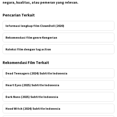
negara, kualitas, atau pemeran yang relevan.
Pencarian Terkait
Informasi lengkap film ClownDoll (2020)
Rekomendasi film genre Kengerian
Koleksi film dengan tag action
Rekomendasi Film Terkait
Dead Teenagers (2024) Subtitle Indonesia
Heart Eyes (2025) Subtitle Indonesia
Dark Nuns (2025) Subtitle Indonesia
Hood Witch (2024) Subtitle Indonesia