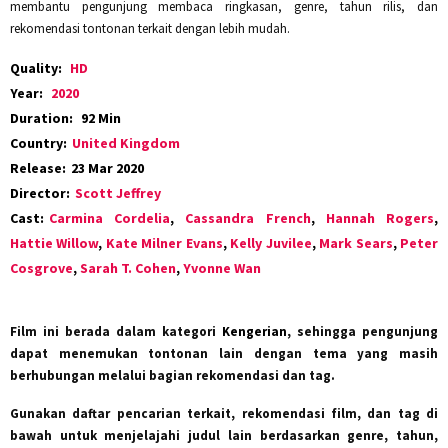
membantu pengunjung membaca ringkasan, genre, tahun rilis, dan
rekomendasi tontonan terkait dengan lebih mudah.
Quality:
HD
Year:
2020
Duration:
92 Min
Country:
United Kingdom
Release:
23 Mar 2020
Director:
Scott Jeffrey
Cast:
Carmina Cordelia
,
Cassandra French
,
Hannah Rogers
,
Hattie Willow
,
Kate Milner Evans
,
Kelly Juvilee
,
Mark Sears
,
Peter
Cosgrove
,
Sarah T. Cohen
,
Yvonne Wan
Film ini berada dalam kategori
Kengerian
, sehingga pengunjung
dapat menemukan tontonan lain dengan tema yang masih
berhubungan melalui bagian rekomendasi dan tag.
Gunakan daftar pencarian terkait, rekomendasi film, dan tag di
bawah untuk menjelajahi judul lain berdasarkan genre, tahun,