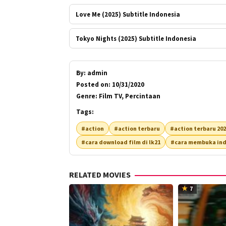
Love Me (2025) Subtitle Indonesia
Tokyo Nights (2025) Subtitle Indonesia
By:
admin
Posted on:
10/31/2020
Genre:
Film TV, Percintaan
Tags:
#action
#action terbaru
#action terbaru 20
#cara download film di lk21
#cara membuka ind
RELATED MOVIES
7