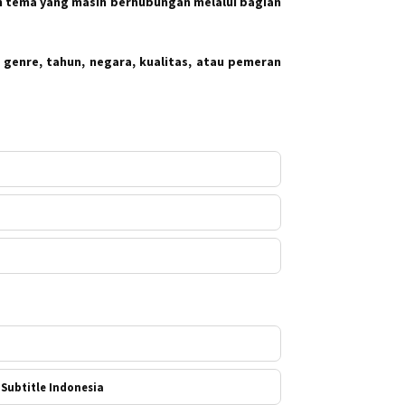
 tema yang masih berhubungan melalui bagian
 genre, tahun, negara, kualitas, atau pemeran
a
Subtitle Indonesia