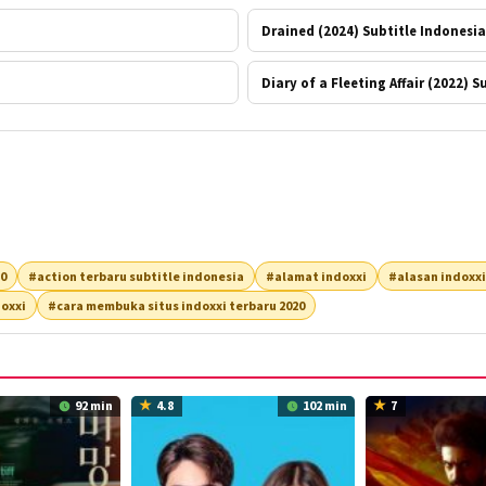
Drained (2024) Subtitle Indonesia
Diary of a Fleeting Affair (2022) 
20
#action terbaru subtitle indonesia
#alamat indoxxi
#alasan indoxxi
oxxi
#cara membuka situs indoxxi terbaru 2020
92 min
4.8
102 min
7