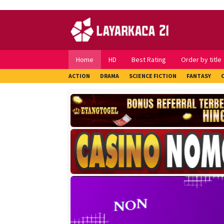
Skip
to
content
Home
HD
Best Rating
Order by title
ACTION
DRAMA
SCIENCE FICTION
FANTASY