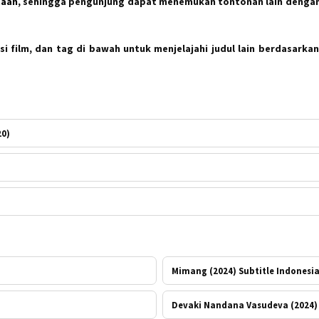
taan
, sehingga pengunjung dapat menemukan tontonan lain dengan
i film, dan tag di bawah untuk menjelajahi judul lain berdasarkan
20)
Mimang (2024) Subtitle Indonesi
Devaki Nandana Vasudeva (2024) 