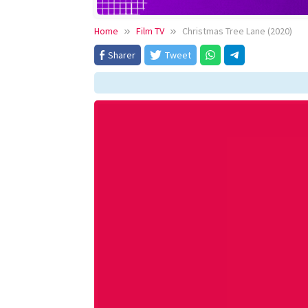
Home
Film TV
Christmas Tree Lane (2020)
Sharer
Tweet