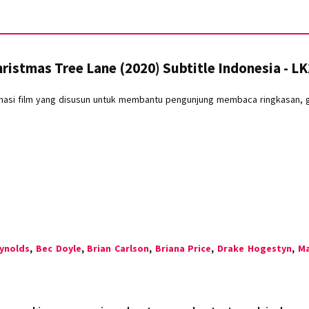
ristmas Tree Lane (2020) Subtitle Indonesia - L
masi film yang disusun untuk membantu pengunjung membaca ringkasan, gen
ynolds
,
Bec Doyle
,
Brian Carlson
,
Briana Price
,
Drake Hogestyn
,
Ma