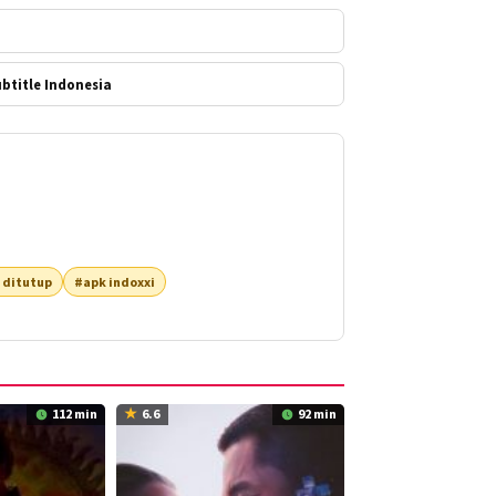
Subtitle Indonesia
 ditutup
#apk indoxxi
112 min
6.6
92 min