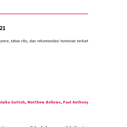
K21
re, tahun rilis, dan rekomendasi tontonan terkait
laika Guttoh
,
Matthew Bellows
,
Paul Anthony