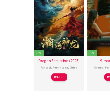
HD
HD
Dragon Seduction (2025)
Miman
Fantasi
,
Percintaan
,
China
Drama
,
Per
01
马
WATCH
W
Mar
铭
2025
骏