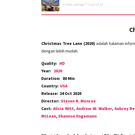
3
votes, average
7.3
out of 10
Ch
Christmas Tree Lane (2020)
adalah halaman infor
dengan lebih mudah.
Quality:
HD
Year:
2020
Duration:
80 Min
Country:
USA
Release:
24 Oct 2020
Director:
Steven R. Monroe
Cast:
Alicia Witt
,
Andrew W. Walker
,
Aubrey Re
McLean
,
Shannon Engemann