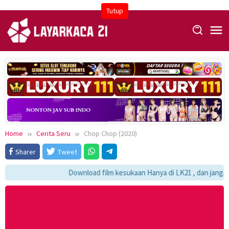
Skip
Tutup
to
content
Home
Cerita Seru
Chop Chop (2020)
Sharer
Tweet
Download film kesukaan Hanya di LK21 , dan jangan l