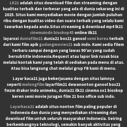
LK21
adalah situs download film dan streaming dengan
kualitas terbaik dan terbesar yang ada di dunia sekarang ini di
2025. Situs kami menyediakan movie dengan jumlah puluhan
ribu dengan kualitas video dan suara terbaik yang selalu kami
tawarkan kepada anda.Situs streaming & download mp4 lk21
cinemaindo
bioskop45
online ilk21
layarxxi
duniafilm21
dunia21 bos21 ganool
semi korea
terbaik
dari kami film apik
gudangmovies21
sub indo. Kami sedia filem
terbaru sampai dengan yang lawas 90’an yang sudah
bersubtitle indonesia.Request atau lapor link rusak bisa
melalui kontak kami yang telah di sediakan pada menu di atas.
Atau bisa langsung chat melalui grup FB kami di menu.
Layar kaca21 juga bekerjasama dengan situs lainnya
seperti
melongfilm
layarfilm21 dewanonton ganool bos21
fmzm drakor indo animeku, dunia21 ilk21 cinema xx1 bioskop
keren semi movie juragan film 21 box office sub indo.
Layarkaca21
adalah situs nonton film paling populer di
Indonesia dan dunia yang menyediakan streaming dan
download film untuk seluruh masyarakat Indonesia. Seiring
berkembangnya teknologi, semakin banyak aktivitas yang