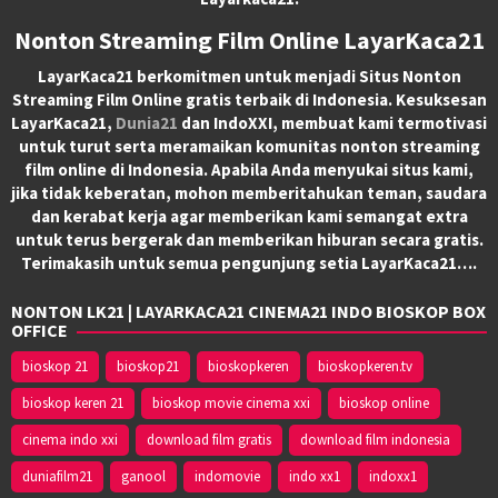
Nonton Streaming Film Online LayarKaca21
LayarKaca21 berkomitmen untuk menjadi Situs Nonton
Streaming Film Online gratis terbaik di Indonesia. Kesuksesan
LayarKaca21,
Dunia21
dan IndoXXI, membuat kami termotivasi
untuk turut serta meramaikan komunitas nonton streaming
film online di Indonesia. Apabila Anda menyukai situs kami,
jika tidak keberatan, mohon memberitahukan teman, saudara
dan kerabat kerja agar memberikan kami semangat extra
untuk terus bergerak dan memberikan hiburan secara gratis.
Terimakasih untuk semua pengunjung setia LayarKaca21….
NONTON LK21 | LAYARKACA21 CINEMA21 INDO BIOSKOP BOX
OFFICE
bioskop 21
bioskop21
bioskopkeren
bioskopkeren.tv
bioskop keren 21
bioskop movie cinema xxi
bioskop online
cinema indo xxi
download film gratis
download film indonesia
duniafilm21
ganool
indomovie
indo xx1
indoxx1