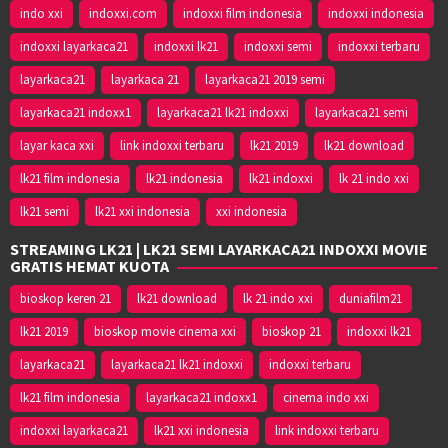
indo xxi
indoxxi.com
indoxxi film indonesia
indoxxi indonesia
indoxxi layarkaca21
indoxxi lk21
indoxxi semi
indoxxi terbaru
layarkaca21
layarkaca 21
layarkaca21 2019 semi
layarkaca21 indoxx1
layarkaca21 lk21 indoxxi
layarkaca21 semi
layar kaca xxi
link indoxxi terbaru
lk21 2019
lk21 download
lk21 film indonesia
lk21 indonesia
lk21 indoxxi
lk 21 indo xxi
lk21 semi
lk21 xxi indonesia
xxi indonesia
STREAMING LK21 | LK21 SEMI LAYARKACA21 INDOXXI MOVIE
GRATIS HEMAT KUOTA
bioskop keren 21
lk21 download
lk 21 indo xxi
duniafilm21
lk21 2019
bioskop movie cinema xxi
bioskop 21
indoxxi lk21
layarkaca21
layarkaca21 lk21 indoxxi
indoxxi terbaru
lk21 film indonesia
layarkaca21 indoxx1
cinema indo xxi
indoxxi layarkaca21
lk21 xxi indonesia
link indoxxi terbaru