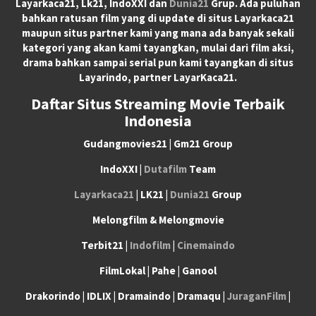
Layarkaca21, Lk21, IndoXXI dan
Dunia21
Grup. Ada puluhan
bahkan ratusan film yang di update di situs Layarkaca21
maupun situs partner kami yang mana ada banyak sekali
kategori yang akan kami tayangkan, mulai dari film aksi,
drama bahkan sampai serial pun kami tayangkan di situs
Layarindo, partner LayarKaca21.
Daftar Situs Streaming Movie Terbaik
Indonesia
Gudangmovies21 | Gm21 Group
IndoXXI |
Dutafilm
Team
Layarkaca21
| LK21 |
Dunia21
Group
Melongfilm & Melongmovie
Terbit21 |
Indofilm
|
Cinemaindo
FilmLokal | Pahe | Ganool
Drakorindo | IDLIX | Dramaindo | Dramaqu |
JuraganFilm
|