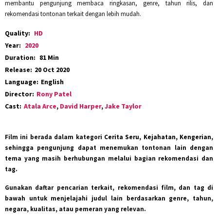
membantu pengunjung membaca ringkasan, genre, tahun rilis, dan
rekomendasi tontonan terkait dengan lebih mudah.
Quality:
HD
Year:
2020
Duration:
81 Min
Release:
20 Oct 2020
Language:
English
Director:
Rony Patel
Cast:
Atala Arce
,
David Harper
,
Jake Taylor
Film ini berada dalam kategori
Cerita Seru, Kejahatan, Kengerian
,
sehingga pengunjung dapat menemukan tontonan lain dengan
tema yang masih berhubungan melalui bagian rekomendasi dan
tag.
Gunakan daftar pencarian terkait, rekomendasi film, dan tag di
bawah untuk menjelajahi judul lain berdasarkan genre, tahun,
negara, kualitas, atau pemeran yang relevan.