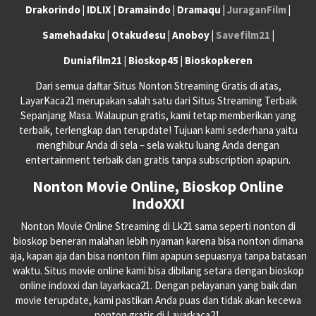
Drakorindo | IDLIX | Dramaindo | Dramaqu |
JuraganFilm
|
Samehadaku | Otakudesu | Anoboy |
Savefilm21
|
Duniafilm21 | Bioskop45 | Bioskopkeren
Dari semua daftar Situs Nonton Streaming Gratis di atas,
LayarKaca21 merupakan salah satu dari Situs Streaming Terbaik
Sepanjang Masa. Walaupun gratis, kami tetap memberikan yang
terbaik, terlengkap dan terupdate! Tujuan kami sederhana yaitu
menghibur Anda di sela – sela waktu luang Anda dengan
entertainment terbaik dan gratis tanpa subscription apapun.
Nonton Movie Online, Bioskop Online
IndoXXI
Nonton Movie Online Streaming di Lk21 sama seperti nonton di
bioskop beneran malahan lebih nyaman karena bisa nonton dimana
aja, kapan aja dan bisa nonton film apapun sepuasnya tanpa batasan
waktu. Situs movie online kami bisa dibilang setara dengan bioskop
online indoxxi dan layarkaca21. Dengan pelayanan yang baik dan
movie terupdate, kami pastikan Anda puas dan tidak akan kecewa
nonton gratis di Layarkaca21.