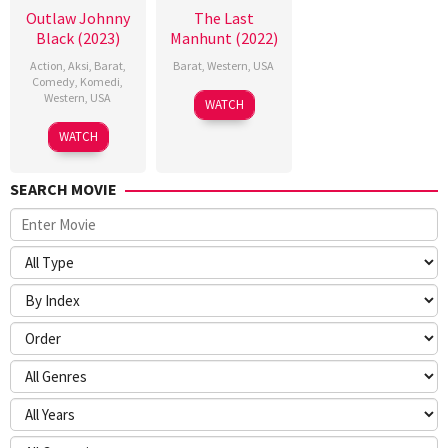
Outlaw Johnny
The Last
Black (2023)
Manhunt (2022)
Action
,
Aksi
,
Barat
,
Barat
,
Western
,
USA
Comedy
,
Komedi
,
Western
,
USA
18
Christian
WATCH
Nov
Camargo
15
Michael
WATCH
2022
Sep
Jai
2023
White
SEARCH MOVIE