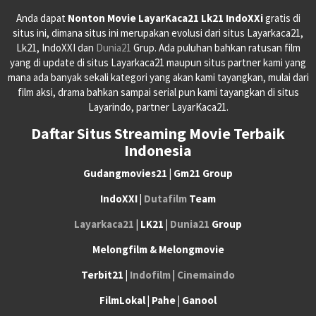
Anda dapat
Nonton Movie LayarKaca21 Lk21 IndoXXi
gratis di
situs ini, dimana situs ini merupakan evolusi dari situs Layarkaca21,
Lk21, IndoXXI dan
Dunia21
Grup. Ada puluhan bahkan ratusan film
yang di update di situs Layarkaca21 maupun situs partner kami yang
mana ada banyak sekali kategori yang akan kami tayangkan, mulai dari
film aksi, drama bahkan sampai serial pun kami tayangkan di situs
Layarindo, partner LayarKaca21.
Daftar Situs Streaming Movie Terbaik
Indonesia
Gudangmovies21 | Gm21 Group
IndoXXI |
Dutafilm
Team
Layarkaca21
| LK21 |
Dunia21
Group
Melongfilm & Melongmovie
Terbit21 |
Indofilm
|
Cinemaindo
FilmLokal | Pahe | Ganool