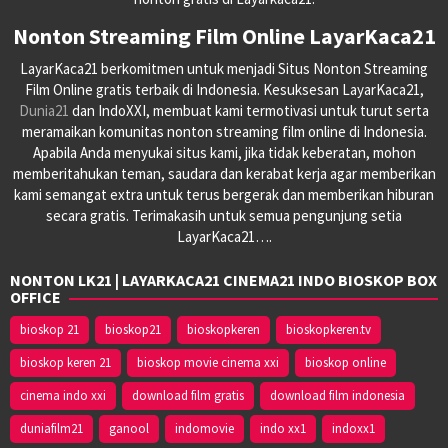
Nonton Streaming Film Online LayarKaca21
LayarKaca21 berkomitmen untuk menjadi Situs Nonton Streaming
Film Online gratis terbaik di Indonesia. Kesuksesan LayarKaca21,
Dunia21
dan IndoXXI, membuat kami termotivasi untuk turut serta
meramaikan komunitas nonton streaming film online di Indonesia.
Apabila Anda menyukai situs kami, jika tidak keberatan, mohon
memberitahukan teman, saudara dan kerabat kerja agar memberikan
kami semangat extra untuk terus bergerak dan memberikan hiburan
secara gratis. Terimakasih untuk semua pengunjung setia
LayarKaca21….
NONTON LK21 | LAYARKACA21 CINEMA21 INDO BIOSKOP BOX
OFFICE
bioskop 21
bioskop21
bioskopkeren
bioskopkeren.tv
bioskop keren 21
bioskop movie cinema xxi
bioskop online
cinema indo xxi
download film gratis
download film indonesia
duniafilm21
ganool
indomovie
indo xx1
indoxx1