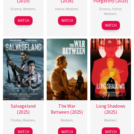
(2025)
(2026)
Purgatory (2025)
Drama
,
Western
,
Horror
,
Western
,
Drama
,
Horror
,
Western
,
WATCH
WATCH
WATCH
Salvageland
The War
Long Shadows
(2025)
Between (2025)
(2025)
Thriller
,
Western
,
Western
,
Western
,
WATCH
WATCH
WATCH