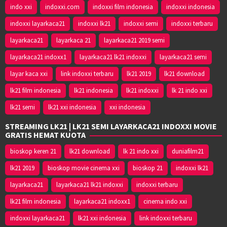
indo xxi
indoxxi.com
indoxxi film indonesia
indoxxi indonesia
indoxxi layarkaca21
indoxxi lk21
indoxxi semi
indoxxi terbaru
layarkaca21
layarkaca 21
layarkaca21 2019 semi
layarkaca21 indoxx1
layarkaca21 lk21 indoxxi
layarkaca21 semi
layar kaca xxi
link indoxxi terbaru
lk21 2019
lk21 download
lk21 film indonesia
lk21 indonesia
lk21 indoxxi
lk 21 indo xxi
lk21 semi
lk21 xxi indonesia
xxi indonesia
STREAMING LK21 | LK21 SEMI LAYARKACA21 INDOXXI MOVIE
GRATIS HEMAT KUOTA
bioskop keren 21
lk21 download
lk 21 indo xxi
duniafilm21
lk21 2019
bioskop movie cinema xxi
bioskop 21
indoxxi lk21
layarkaca21
layarkaca21 lk21 indoxxi
indoxxi terbaru
lk21 film indonesia
layarkaca21 indoxx1
cinema indo xxi
indoxxi layarkaca21
lk21 xxi indonesia
link indoxxi terbaru