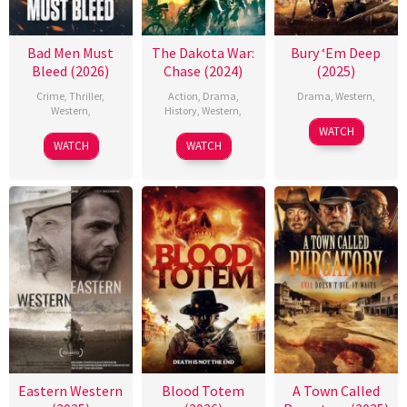
Bad Men Must
The Dakota War:
Bury ‘Em Deep
Bleed (2026)
Chase (2024)
(2025)
Crime
,
Thriller
,
Action
,
Drama
,
Drama
,
Western
,
Western
,
History
,
Western
,
WATCH
WATCH
WATCH
Eastern Western
Blood Totem
A Town Called