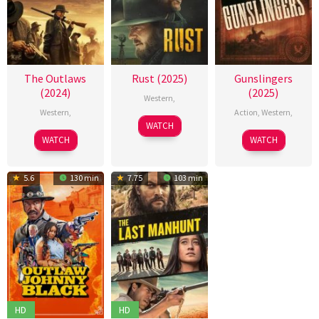
The Outlaws
Rust (2025)
Gunslingers
(2024)
(2025)
Western
,
Western
,
Action
,
Western
,
WATCH
WATCH
WATCH
5.6
130 min
7.75
103 min
HD
HD