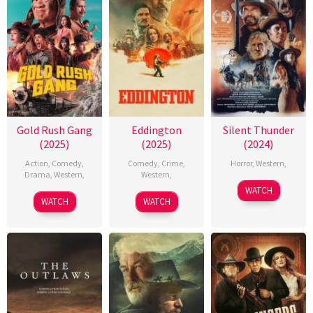
Gold Rush Gang
Eddington
Silent Thunder
(2025)
(2025)
(2024)
Action
,
Comedy
,
Comedy
,
Crime
,
Horror
,
Western
,
Drama
,
Western
,
Western
,
WATCH
WATCH
WATCH