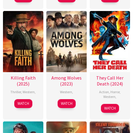
Killing Faith
Among Wolves
They Call Her
(2025)
(2023)
Death (2024)
Thriller
,
Western
,
Western
,
Action
,
Horror
,
Western
,
WATCH
WATCH
WATCH