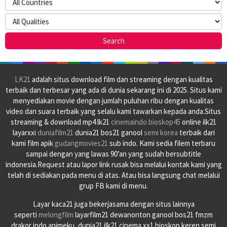
LK21
adalah situs download film dan streaming dengan kualitas
terbaik dan terbesar yang ada di dunia sekarang ini di 2025. Situs kami
menyediakan movie dengan jumlah puluhan ribu dengan kualitas
video dan suara terbaik yang selalu kami tawarkan kepada anda.Situs
streaming & download mp4 lk21
cinemaindo
bioskop45
online ilk21
layarxxi
duniafilm21
dunia21 bos21 ganool
semi korea
terbaik dari
kami film apik
gudangmovies21
sub indo. Kami sedia filem terbaru
sampai dengan yang lawas 90’an yang sudah bersubtitle
indonesia.Request atau lapor link rusak bisa melalui kontak kami yang
telah di sediakan pada menu di atas. Atau bisa langsung chat melalui
grup FB kami di menu.
Layar kaca21 juga bekerjasama dengan situs lainnya
seperti
melongfilm
layarfilm21 dewanonton ganool bos21 fmzm
drakor indo animeku, dunia21 ilk21 cinema xx1 bioskop keren semi