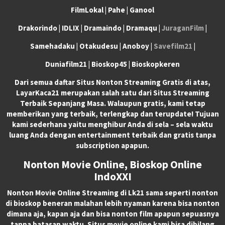
FilmLokal | Pahe | Ganool
Drakorindo | IDLIX | Dramaindo | Dramaqu |
JuraganFilm
|
Samehadaku | Otakudesu | Anoboy |
Savefilm21
|
Duniafilm21 | Bioskop45 | Bioskopkeren
Dari semua daftar Situs Nonton Streaming Gratis di atas,
LayarKaca21 merupakan salah satu dari Situs Streaming
Terbaik Sepanjang Masa. Walaupun gratis, kami tetap
memberikan yang terbaik, terlengkap dan terupdate! Tujuan
kami sederhana yaitu menghibur Anda di sela – sela waktu
luang Anda dengan entertainment terbaik dan gratis tanpa
subscription apapun.
Nonton Movie Online, Bioskop Online
IndoXXI
Nonton Movie Online Streaming di Lk21 sama seperti nonton
di bioskop beneran malahan lebih nyaman karena bisa nonton
dimana aja, kapan aja dan bisa nonton film apapun sepuasnya
tanpa batasan waktu. Situs movie online kami bisa dibilang