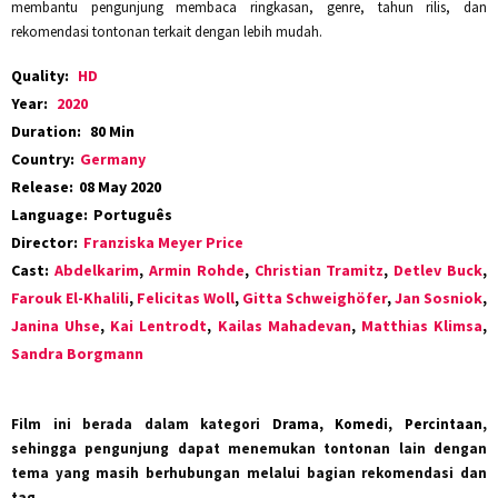
membantu pengunjung membaca ringkasan, genre, tahun rilis, dan
rekomendasi tontonan terkait dengan lebih mudah.
Quality:
HD
Year:
2020
Duration:
80 Min
Country:
Germany
Release:
08 May 2020
Language:
Português
Director:
Franziska Meyer Price
Cast:
Abdelkarim
,
Armin Rohde
,
Christian Tramitz
,
Detlev Buck
,
Farouk El-Khalili
,
Felicitas Woll
,
Gitta Schweighöfer
,
Jan Sosniok
,
Janina Uhse
,
Kai Lentrodt
,
Kailas Mahadevan
,
Matthias Klimsa
,
Sandra Borgmann
Film ini berada dalam kategori
Drama, Komedi, Percintaan
,
sehingga pengunjung dapat menemukan tontonan lain dengan
tema yang masih berhubungan melalui bagian rekomendasi dan
tag.