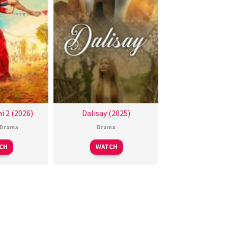
i 2 (2026)
Dalisay (2025)
Drama
Drama
CH
WATCH