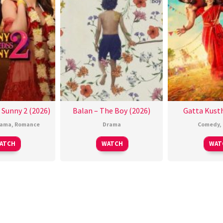
 Sunny 2 (2026)
Balan – The Boy (2026)
Gatta Kusth
rama
,
Romance
Drama
Comedy
,
ATCH
WATCH
WAT