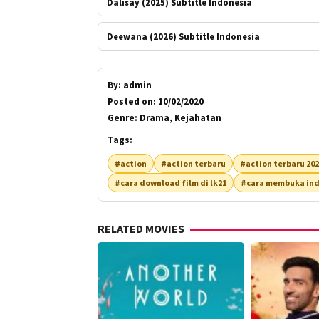
Dalisay (2025) Subtitle Indonesia
Deewana (2026) Subtitle Indonesia
By:
admin
Posted on:
10/02/2020
Genre:
Drama, Kejahatan
Tags:
#action
#action terbaru
#action terbaru 20
#cara download film di lk21
#cara membuka ind
RELATED MOVIES