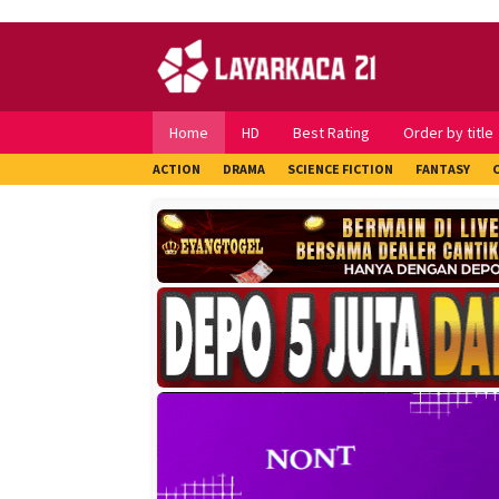
Skip
to
content
Home
HD
Best Rating
Order by title
ACTION
DRAMA
SCIENCE FICTION
FANTASY