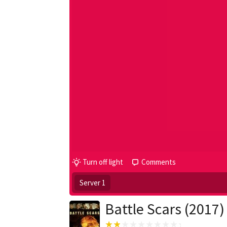
Turn off light
Comments
Server 1
Battle Scars (2017)