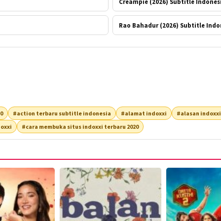
Creampie (2026) Subtitle Indones
Rao Bahadur (2026) Subtitle Indo
20
#action terbaru subtitle indonesia
#alamat indoxxi
#alasan indoxxi
oxxi
#cara membuka situs indoxxi terbaru 2020