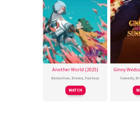
Another World (2025)
Ginny Wedss
Animation
,
Drama
,
Fantasy
Comedy
,
D
WATCH
W