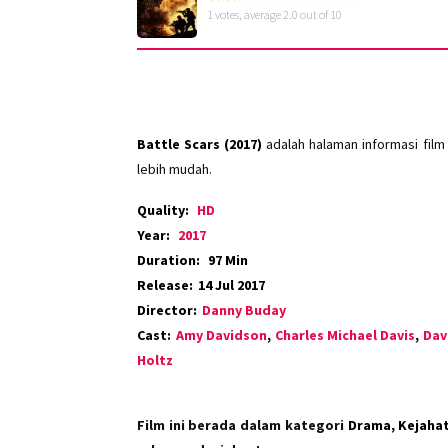
1
votes, average
2.0
out of 10
Battle Scars (2017)
adalah halaman informasi fil
lebih mudah.
Quality:
HD
Year:
2017
Duration:
97 Min
Release:
14 Jul 2017
Director:
Danny Buday
Cast:
Amy Davidson
,
Charles Michael Davis
,
Dav
Holtz
Film ini berada dalam kategori
Drama, Kejaha