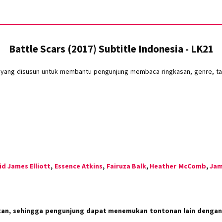
Battle Scars (2017) Subtitle Indonesia - LK21
m yang disusun untuk membantu pengunjung membaca ringkasan, genre, tah
id James Elliott
,
Essence Atkins
,
Fairuza Balk
,
Heather McComb
,
Jam
tan
, sehingga pengunjung dapat menemukan tontonan lain dengan