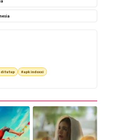
ia
nesia
 ditutup
#apk indoxxi