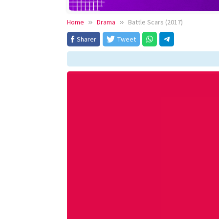
Home
Drama
Battle Scars (2017)
Sharer
Tweet