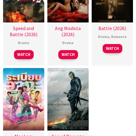
Speed and
Ang Modista
Battle (2026)
Battle (2026)
(2026)
Drama
,
Romance
Drama
Drama
WATCH
WATCH
WATCH