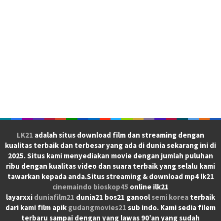
LK21
adalah situs download film dan streaming dengan
kualitas terbaik dan terbesar yang ada di dunia sekarang ini di
2025. Situs kami menyediakan movie dengan jumlah puluhan
ribu dengan kualitas video dan suara terbaik yang selalu kami
tawarkan kepada anda.Situs streaming & download mp4 lk21
cinemaindo
bioskop45
online ilk21
layarxxi
duniafilm21
dunia21 bos21 ganool
semi korea
terbaik
dari kami film apik
gudangmovies21
sub indo. Kami sedia filem
terbaru sampai dengan yang lawas 90’an yang sudah