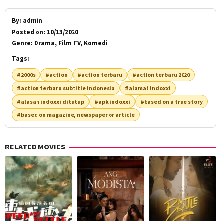
By:
admin
Posted on:
10/13/2020
Genre:
Drama, Film TV, Komedi
Tags:
#2000s
#action
#action terbaru
#action terbaru 2020
#action terbaru subtitle indonesia
#alamat indoxxi
#alasan indoxxi ditutup
#apk indoxxi
#based on a true story
#based on magazine, newspaper or article
RELATED MOVIES