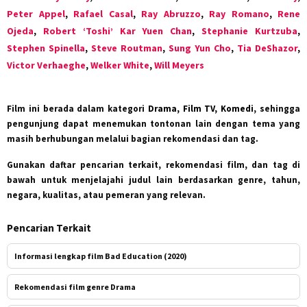
Peter Appel
,
Rafael Casal
,
Ray Abruzzo
,
Ray Romano
,
Rene
Ojeda
,
Robert ‘Toshi’ Kar Yuen Chan
,
Stephanie Kurtzuba
,
Stephen Spinella
,
Steve Routman
,
Sung Yun Cho
,
Tia DeShazor
,
Victor Verhaeghe
,
Welker White
,
Will Meyers
Film ini berada dalam kategori
Drama, Film TV, Komedi
, sehingga
pengunjung dapat menemukan tontonan lain dengan tema yang
masih berhubungan melalui bagian rekomendasi dan tag.
Gunakan daftar pencarian terkait, rekomendasi film, dan tag di
bawah untuk menjelajahi judul lain berdasarkan genre, tahun,
negara, kualitas, atau pemeran yang relevan.
Pencarian Terkait
Informasi lengkap film Bad Education (2020)
Rekomendasi film genre Drama