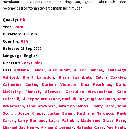
membantu pengunjung membaca ringkasan, genre, tahun rilis, dan
rekomendasi tontonan terkait dengan lebih mudah.
Quality:
HD
Year:
2020
Duration:
108 Min
Country:
USA
Release:
23 Sep 2020
Language:
English
Director:
Cory Finley
Cast:
Adriana Callori
,
Alex Wolff
,
Allison Janney
,
Annaleigh
Ashford
,
Brent Langdon
,
Brian Sgambati
,
Calvin Coakley
,
Catherine Curtin
,
Darlene Violette
,
Dina Pearlman
,
Doris
McCarthy
,
Finnerty Steeves
,
Geraldine Viswanathan
,
Gino
Cafarelli
,
Giuseppe Ardizzone
,
Hari Dhillon
,
Hugh Jackman
,
Jane
Ackermann
,
Jane Brockman
,
Jeremy Shamos
,
Jimmy Tatro
,
John
Scurti
,
Jorge Chapa
,
Justin Swain
,
Kathrine Narducci
,
Kayli
Carter
,
Larry Romano
,
Laura Patinkin
,
Madeleine Grace Pace
,
Michael Jay Henry
,
Miriam Silverman
,
Natasha Goss
,
Pat Healy
,