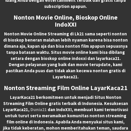
luang Anda dengan entertainment terbaik dan gratis tanpa
subscription apapun.
Nonton Movie Online, Bioskop Online
IndoXXI
Nonton Movie Online Streaming di Lk21 sama seperti nonton
di bioskop beneran malahan lebih nyaman karena bisa nonton
dimana aja, kapan aja dan bisa nonton film apapun sepuasnya
tanpa batasan waktu. Situs movie online kami bisa dibilang
setara dengan bioskop online indoxxi dan layarkaca21.
Dengan pelayanan yang baik dan movie terupdate, kami
pastikan Anda puas dan tidak akan kecewa nonton gratis di
Layarkaca21.
Nonton Streaming Film Online LayarKaca21
LayarKaca21 berkomitmen untuk menjadi Situs Nonton
Streaming Film Online gratis terbaik di Indonesia. Kesuksesan
LayarKaca21,
Dunia21
dan IndoXXI, membuat kami termotivasi
untuk turut serta meramaikan komunitas nonton streaming
film online di Indonesia. Apabila Anda menyukai situs kami,
jika tidak keberatan, mohon memberitahukan teman, saudara