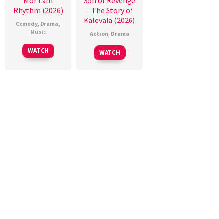
Mor Lam
Son of Revenge
Rhythm (2026)
– The Story of
Kalevala (2026)
Comedy
,
Drama
,
Music
Action
,
Drama
WATCH
WATCH