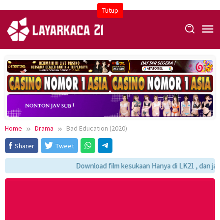
Skip
Tutup
to
content
Home
Drama
Bad Education (2020)
Sharer
Tweet
Download film kesukaan Hanya di LK21 , dan janga