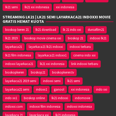
lk21 semi
lk21 xxi indonesia
xxi indonesia
STREAMING LK21 | LK21 SEMI LAYARKACA21 INDOXXI MOVIE
GRATIS HEMAT KUOTA
bioskop keren 21
lk21 download
lk 21 indo xxi
duniafilm21
lk21 2019
bioskop movie cinema xxi
bioskop 21
indoxxi lk21
layarkaca21
layarkaca21 lk21 indoxxi
indoxxi terbaru
lk21 film indonesia
layarkaca21 indoxx1
cinema indo xxi
indoxxi layarkaca21
lk21 xxi indonesia
link indoxxi terbaru
bioskopkeren
bioskop21
bioskopkeren.tv
layarkaca21 2019 semi
indoxxi semi
lk21 semi
layarkaca21 semi
indoxx1
ganool
xxi indonesia
indo xxi
indo xx1
bioskop online
lk21 indoxxi
indomovie
indoxxi.com
indoxxi film indonesia
indoxxi indonesia
layarkaca 21
layar kaca xxi
lk21 indonesia