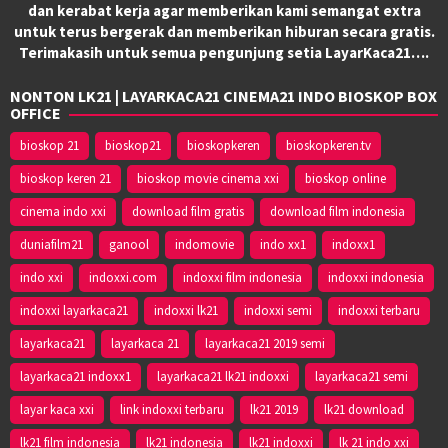
dan kerabat kerja agar memberikan kami semangat extra
untuk terus bergerak dan memberikan hiburan secara gratis.
Terimakasih untuk semua pengunjung setia LayarKaca21….
NONTON LK21 | LAYARKACA21 CINEMA21 INDO BIOSKOP BOX
OFFICE
bioskop 21
bioskop21
bioskopkeren
bioskopkeren.tv
bioskop keren 21
bioskop movie cinema xxi
bioskop online
cinema indo xxi
download film gratis
download film indonesia
duniafilm21
ganool
indomovie
indo xx1
indoxx1
indo xxi
indoxxi.com
indoxxi film indonesia
indoxxi indonesia
indoxxi layarkaca21
indoxxi lk21
indoxxi semi
indoxxi terbaru
layarkaca21
layarkaca 21
layarkaca21 2019 semi
layarkaca21 indoxx1
layarkaca21 lk21 indoxxi
layarkaca21 semi
layar kaca xxi
link indoxxi terbaru
lk21 2019
lk21 download
lk21 film indonesia
lk21 indonesia
lk21 indoxxi
lk 21 indo xxi