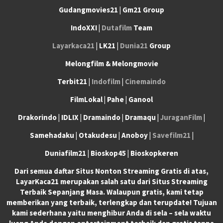
Gudangmovies21 | Gm21 Group
IndoXXI |
Dutafilm
Team
Layarkaca21
| LK21 |
Dunia21
Group
Melongfilm & Melongmovie
Terbit21 |
Indofilm
|
Cinemaindo
FilmLokal | Pahe | Ganool
Drakorindo | IDLIX | Dramaindo | Dramaqu |
JuraganFilm
|
Samehadaku | Otakudesu | Anoboy |
Savefilm21
|
Duniafilm21 | Bioskop45 | Bioskopkeren
Dari semua daftar Situs Nonton Streaming Gratis di atas,
LayarKaca21 merupakan salah satu dari Situs Streaming
Terbaik Sepanjang Masa. Walaupun gratis, kami tetap
memberikan yang terbaik, terlengkap dan terupdate! Tujuan
kami sederhana yaitu menghibur Anda di sela – sela waktu