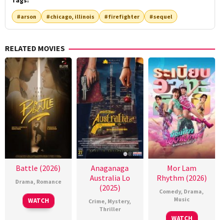
Tags:
#arson
#chicago, illinois
#firefighter
#sequel
RELATED MOVIES
Battle (2026)
Anaganaga
Mor Lam
Australia Lo
Rhythm (2026)
Drama
,
Romance
(2025)
Comedy
,
Drama
,
Music
WATCH
Crime
,
Mystery
,
Thriller
WATCH