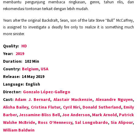
membantu pengunjung membaca ringkasan, genre, tahun rilis, dan
rekomendasi tontonan terkait dengan lebih mudah.
Years after the original Backdraft, Sean, son of the late Steve “Bull” McCaffrey,
is assigned to investigate a deadly fire only to realize it is something much
more sinister.
Quality:
HD
Year:
2019
Duration:
102 Min
Country:
Belgium
,
USA
Release:
14 May 2019
Language:
English
Director:
Gonzalo López-Gallego
Cast:
Adam J. Bernard
,
Alastair Mackenzie
,
Alexandre Nguyen
,
Alisha Bailey
,
Cristina Flutur
,
Cyril Niri
,
Donald Sutherland
,
Emily
Barber
,
Jessamine-Bliss Bell
,
Joe Anderson
,
Mark Arnold
,
Patrick
Walshe McBride
,
Ross O’Hennessy
,
Sal Longobardo
,
Sia Alipour
,
William Baldwin