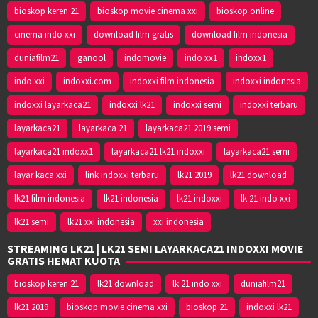
bioskop keren 21
bioskop movie cinema xxi
bioskop online
cinema indo xxi
download film gratis
download film indonesia
duniafilm21
ganool
indomovie
indo xx1
indoxx1
indo xxi
indoxxi.com
indoxxi film indonesia
indoxxi indonesia
indoxxi layarkaca21
indoxxi lk21
indoxxi semi
indoxxi terbaru
layarkaca21
layarkaca 21
layarkaca21 2019 semi
layarkaca21 indoxx1
layarkaca21 lk21 indoxxi
layarkaca21 semi
layar kaca xxi
link indoxxi terbaru
lk21 2019
lk21 download
lk21 film indonesia
lk21 indonesia
lk21 indoxxi
lk 21 indo xxi
lk21 semi
lk21 xxi indonesia
xxi indonesia
STREAMING LK21 | LK21 SEMI LAYARKACA21 INDOXXI MOVIE
GRATIS HEMAT KUOTA
bioskop keren 21
lk21 download
lk 21 indo xxi
duniafilm21
lk21 2019
bioskop movie cinema xxi
bioskop 21
indoxxi lk21