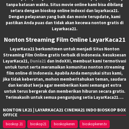
tanpa batasan waktu. Situs movie online kami bisa dibilang
setara dengan bioskop online indoxxi dan layarkaca21.
Dengan pelayanan yang baik dan movie terupdate, kami
pastikan Anda puas dan tidak akan kecewa nonton gratis di
Layarkaca21.
Nonton Streaming Film Online LayarKaca21
LayarKaca21 berkomitmen untuk menjadi Situs Nonton
Streaming Film Online gratis terbaik di Indonesia. Kesuksesan
LayarKaca21,
Dunia21
dan IndoXXI, membuat kami termotivasi
untuk turut serta meramaikan komunitas nonton streaming
film online di Indonesia. Apabila Anda menyukai situs kami,
jika tidak keberatan, mohon memberitahukan teman, saudara
dan kerabat kerja agar memberikan kami semangat extra
untuk terus bergerak dan memberikan hiburan secara gratis.
Terimakasih untuk semua pengunjung setia LayarKaca21….
NONTON LK21 | LAYARKACA21 CINEMA21 INDO BIOSKOP BOX
OFFICE
bioskop 21
bioskop21
bioskopkeren
bioskopkeren.tv