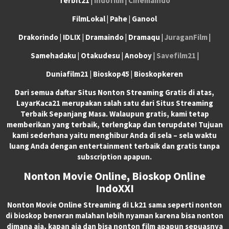
Terbit21 |
Indofilm
|
Cinemaindo
FilmLokal | Pahe | Ganool
Drakorindo | IDLIX | Dramaindo | Dramaqu |
JuraganFilm
|
Samehadaku | Otakudesu | Anoboy |
Savefilm21
|
Duniafilm21 | Bioskop45 | Bioskopkeren
Dari semua daftar Situs Nonton Streaming Gratis di atas,
LayarKaca21 merupakan salah satu dari Situs Streaming
Terbaik Sepanjang Masa. Walaupun gratis, kami tetap
memberikan yang terbaik, terlengkap dan terupdate! Tujuan
kami sederhana yaitu menghibur Anda di sela – sela waktu
luang Anda dengan entertainment terbaik dan gratis tanpa
subscription apapun.
Nonton Movie Online, Bioskop Online
IndoXXI
Nonton Movie Online Streaming di Lk21 sama seperti nonton
di bioskop beneran malahan lebih nyaman karena bisa nonton
dimana aja, kapan aja dan bisa nonton film apapun sepuasnya