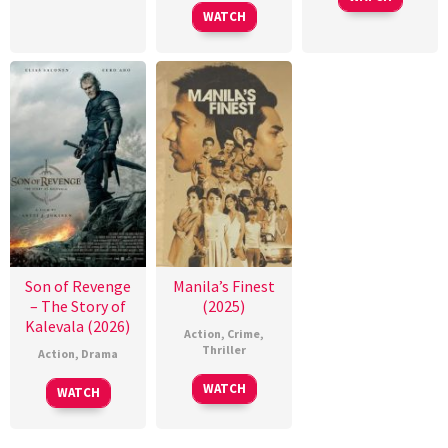
WATCH
Son of Revenge
Manila’s Finest
– The Story of
(2025)
Kalevala (2026)
Action
,
Crime
,
Thriller
Action
,
Drama
WATCH
WATCH