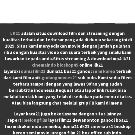
LK21
adalah situs download film dan streaming dengan
kualitas terbaik dan terbesar yang ada di dunia sekarang ini di
2025. Situs kami menyediakan movie dengan jumlah puluhan
ribu dengan kualitas video dan suara terbaik yang selalu kami
tawarkan kepada anda.Situs streaming & download mp4 lk21
cinemaindo
bioskop45
online ilk21
layarxxi
duniafilm21
dunia21 bos21 ganool
semi korea
terbaik
dari kami film apik
gudangmovies21
sub indo. Kami sedia filem
terbaru sampai dengan yang lawas 90’an yang sudah
bersubtitle indonesia.Request atau lapor link rusak bisa
melalui kontak kami yang telah di sediakan pada menu di atas.
Atau bisa langsung chat melalui grup FB kami di menu.
Layar kaca21 juga bekerjasama dengan situs lainnya
seperti
melongfilm
layarfilm21 dewanonton ganool bos21
fmzm drakor indo animeku, dunia21 ilk21 cinema xx1 bioskop
keren semi movie juragan film 21 box office sub indo.