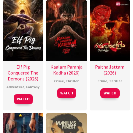
Elf Pig
Kaalam Paranja
Paithallattam
Conquered The
Kadha (2026)
(2026)
Demons (2026)
Crime
,
Thriller
Crime
,
Thriller
Adventure
,
Fantasy
WATCH
WATCH
WATCH