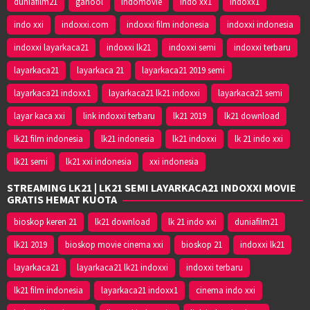
duniafilm21
ganool
indomovie
indo xx1
indoxx1
indo xxi
indoxxi.com
indoxxi film indonesia
indoxxi indonesia
indoxxi layarkaca21
indoxxi lk21
indoxxi semi
indoxxi terbaru
layarkaca21
layarkaca 21
layarkaca21 2019 semi
layarkaca21 indoxx1
layarkaca21 lk21 indoxxi
layarkaca21 semi
layar kaca xxi
link indoxxi terbaru
lk21 2019
lk21 download
lk21 film indonesia
lk21 indonesia
lk21 indoxxi
lk 21 indo xxi
lk21 semi
lk21 xxi indonesia
xxi indonesia
STREAMING LK21 | LK21 SEMI LAYARKACA21 INDOXXI MOVIE
GRATIS HEMAT KUOTA
bioskop keren 21
lk21 download
lk 21 indo xxi
duniafilm21
lk21 2019
bioskop movie cinema xxi
bioskop 21
indoxxi lk21
layarkaca21
layarkaca21 lk21 indoxxi
indoxxi terbaru
lk21 film indonesia
layarkaca21 indoxx1
cinema indo xxi