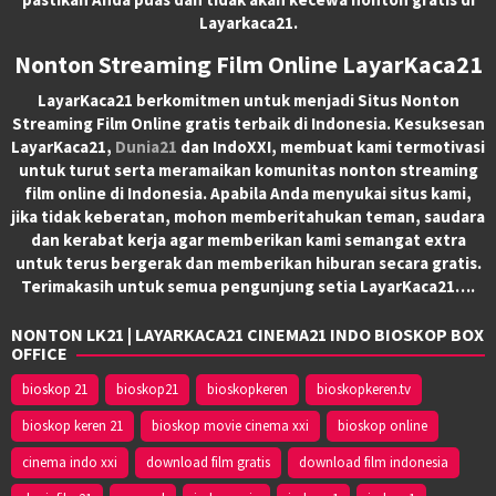
Layarkaca21.
Nonton Streaming Film Online LayarKaca21
LayarKaca21 berkomitmen untuk menjadi Situs Nonton
Streaming Film Online gratis terbaik di Indonesia. Kesuksesan
LayarKaca21,
Dunia21
dan IndoXXI, membuat kami termotivasi
untuk turut serta meramaikan komunitas nonton streaming
film online di Indonesia. Apabila Anda menyukai situs kami,
jika tidak keberatan, mohon memberitahukan teman, saudara
dan kerabat kerja agar memberikan kami semangat extra
untuk terus bergerak dan memberikan hiburan secara gratis.
Terimakasih untuk semua pengunjung setia LayarKaca21….
NONTON LK21 | LAYARKACA21 CINEMA21 INDO BIOSKOP BOX
OFFICE
bioskop 21
bioskop21
bioskopkeren
bioskopkeren.tv
bioskop keren 21
bioskop movie cinema xxi
bioskop online
cinema indo xxi
download film gratis
download film indonesia