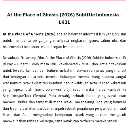
At the Place of Ghosts (2026) Subtitle Indonesia -
LK21
At the Place of Ghosts (2026)
adalah halaman informasi film yang disusun
untuk membantu pengunjung membaca ringkasan, genre, tahun rilis, dan
rekomendasi tontonan terkait dengan lebih mudah.
Download Streaming Film At the Place of Ghosts (2026) Subtitle Indonesia HD
Bluray – Dihantui oleh masa lalu, kakak-beradik Mise’l dan Antle ditakdirkan
untuk bersatu kembali dan bahu-membahu melawan roh jahat yang muncul
dari kenangan masa kecil mereka. Hubungan mereka—yang dulunya sangat
erat namun retak akibat tahun-tahun penuh kebisuan serta insiden kekerasan
yang dipicu oleh homofobia—kini diuji saat mereka harus kembali ke
Sk+te’kmujue’kati (Tempat Para Arwah), sebuah hutan yang sarat akan
memori leluhur dan tempat di mana waktu melengkung. Apa yang bermula
dari trauma perlahan berubah menjadi sebuah perjalanan penyembuhan, saat
Mise’l dan Antle menghadapi kekejaman sosok yang pernah mengasuh
mereka, beban rahasia keluarga, serta ketakutan terdalam mereka sendiri.