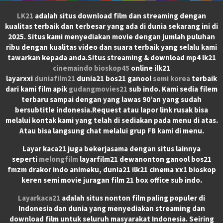
LK21
adalah situs download film dan streaming dengan
kualitas terbaik dan terbesar yang ada di dunia sekarang ini di
2025. Situs kami menyediakan movie dengan jumlah puluhan
ribu dengan kualitas video dan suara terbaik yang selalu kami
tawarkan kepada anda.Situs streaming & download mp4 lk21
cinemaindo
bioskop45
online ilk21
layarxxi
duniafilm21
dunia21 bos21 ganool
semi korea
terbaik
dari kami film apik
gudangmovies21
sub indo. Kami sedia filem
terbaru sampai dengan yang lawas 90’an yang sudah
bersubtitle indonesia.Request atau lapor link rusak bisa
melalui kontak kami yang telah di sediakan pada menu di atas.
Atau bisa langsung chat melalui grup FB kami di menu.
Layar kaca21 juga bekerjasama dengan situs lainnya
seperti
melongfilm
layarfilm21 dewanonton ganool bos21
fmzm drakor indo animeku, dunia21 ilk21 cinema xx1 bioskop
keren semi movie juragan film 21 box office sub indo.
Layarkaca21
adalah situs nonton film paling populer di
Indonesia dan dunia yang menyediakan streaming dan
download film untuk seluruh masyarakat Indonesia. Seiring