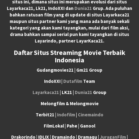
situs ini, dimana situs ini merupakan evolusi dari situs
Layarkaca21, Lk21, IndoXXI dan
Dunia21
Grup. Ada puluhan
bahkan ratusan film yang di update di situs Layarkaca21
maupun situs partner kami yang mana ada banyak sekali
kategori yang akan kami tayangkan, mulai dari film aksi,
drama bahkan sampai serial pun kami tayangkan di situs
Layarindo, partner LayarKaca21.
Daftar Situs Streaming Movie Terbaik
Indonesia
Gudangmovies21 | Gm21 Group
IndoXXI |
Dutafilm
Team
Layarkaca21
| LK21 |
Dunia21
Group
Melongfilm & Melongmovie
Terbit21 |
Indofilm
|
Cinemaindo
FilmLokal | Pahe | Ganool
Drakorindo | IDLIX | Dramaindo | Dramaqu |
JuraganFilm
|