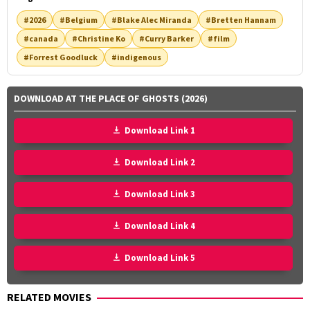
#2026
#Belgium
#Blake Alec Miranda
#Bretten Hannam
#canada
#Christine Ko
#Curry Barker
#film
#Forrest Goodluck
#indigenous
DOWNLOAD AT THE PLACE OF GHOSTS (2026)
Download Link 1
Download Link 2
Download Link 3
Download Link 4
Download Link 5
RELATED MOVIES