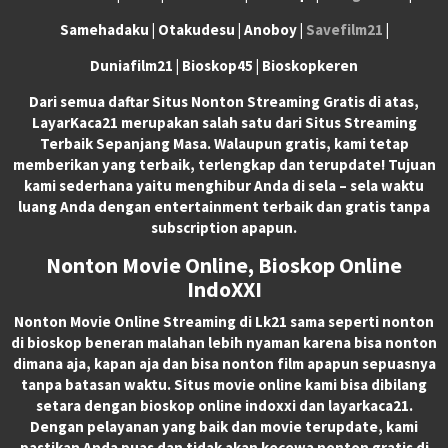
Samehadaku | Otakudesu | Anoboy |
Savefilm21
|
Duniafilm21 | Bioskop45 | Bioskopkeren
Dari semua daftar Situs Nonton Streaming Gratis di atas,
LayarKaca21 merupakan salah satu dari Situs Streaming
Terbaik Sepanjang Masa. Walaupun gratis, kami tetap
memberikan yang terbaik, terlengkap dan terupdate! Tujuan
kami sederhana yaitu menghibur Anda di sela – sela waktu
luang Anda dengan entertainment terbaik dan gratis tanpa
subscription apapun.
Nonton Movie Online, Bioskop Online
IndoXXI
Nonton Movie Online Streaming di Lk21 sama seperti nonton
di bioskop beneran malahan lebih nyaman karena bisa nonton
dimana aja, kapan aja dan bisa nonton film apapun sepuasnya
tanpa batasan waktu. Situs movie online kami bisa dibilang
setara dengan bioskop online indoxxi dan layarkaca21.
Dengan pelayanan yang baik dan movie terupdate, kami
pastikan Anda puas dan tidak akan kecewa nonton gratis di