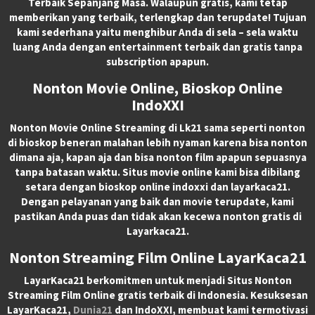
Terbaik Sepanjang Masa. Walaupun gratis, kami tetap
memberikan yang terbaik, terlengkap dan terupdate! Tujuan
kami sederhana yaitu menghibur Anda di sela – sela waktu
luang Anda dengan entertainment terbaik dan gratis tanpa
subscription apapun.
Nonton Movie Online, Bioskop Online
IndoXXI
Nonton Movie Online Streaming di Lk21 sama seperti nonton
di bioskop beneran malahan lebih nyaman karena bisa nonton
dimana aja, kapan aja dan bisa nonton film apapun sepuasnya
tanpa batasan waktu. Situs movie online kami bisa dibilang
setara dengan bioskop online indoxxi dan layarkaca21.
Dengan pelayanan yang baik dan movie terupdate, kami
pastikan Anda puas dan tidak akan kecewa nonton gratis di
Layarkaca21.
Nonton Streaming Film Online LayarKaca21
LayarKaca21 berkomitmen untuk menjadi Situs Nonton
Streaming Film Online gratis terbaik di Indonesia. Kesuksesan
LayarKaca21,
Dunia21
dan IndoXXI, membuat kami termotivasi