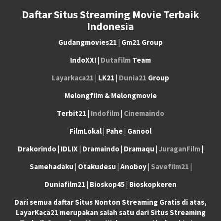
Daftar Situs Streaming Movie Terbaik
Indonesia
Gudangmovies21 | Gm21 Group
IndoXXI |
Dutafilm
Team
Layarkaca21
| LK21 |
Dunia21
Group
Melongfilm & Melongmovie
Terbit21 |
Indofilm
|
Cinemaindo
FilmLokal | Pahe | Ganool
Drakorindo | IDLIX | Dramaindo | Dramaqu |
JuraganFilm
|
Samehadaku | Otakudesu | Anoboy |
Savefilm21
|
Duniafilm21 | Bioskop45 | Bioskopkeren
Dari semua daftar Situs Nonton Streaming Gratis di atas,
LayarKaca21 merupakan salah satu dari Situs Streaming