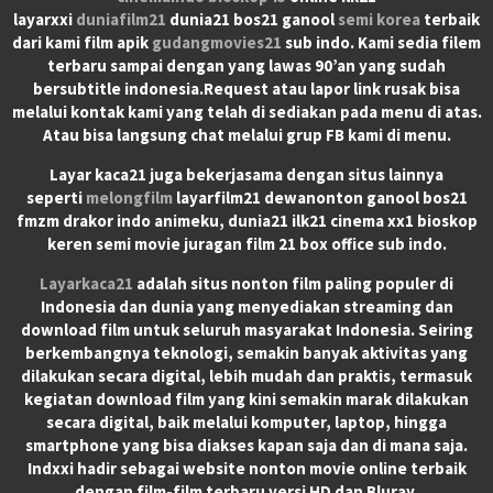
layarxxi
duniafilm21
dunia21 bos21 ganool
semi korea
terbaik
dari kami film apik
gudangmovies21
sub indo. Kami sedia filem
terbaru sampai dengan yang lawas 90’an yang sudah
bersubtitle indonesia.Request atau lapor link rusak bisa
melalui kontak kami yang telah di sediakan pada menu di atas.
Atau bisa langsung chat melalui grup FB kami di menu.
Layar kaca21 juga bekerjasama dengan situs lainnya
seperti
melongfilm
layarfilm21 dewanonton ganool bos21
fmzm drakor indo animeku, dunia21 ilk21 cinema xx1 bioskop
keren semi movie juragan film 21 box office sub indo.
Layarkaca21
adalah situs nonton film paling populer di
Indonesia dan dunia yang menyediakan streaming dan
download film untuk seluruh masyarakat Indonesia. Seiring
berkembangnya teknologi, semakin banyak aktivitas yang
dilakukan secara digital, lebih mudah dan praktis, termasuk
kegiatan download film yang kini semakin marak dilakukan
secara digital, baik melalui komputer, laptop, hingga
smartphone yang bisa diakses kapan saja dan di mana saja.
Indxxi hadir sebagai website nonton movie online terbaik
dengan film-film terbaru versi HD dan Bluray.