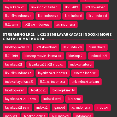
layar kaca xxi
link indoxxi terbaru
lk21 2019
lk21 download
lk21 film indonesia
lk21 indonesia
lk21 indoxxi
lk 21 indo xxi
lk21 semi
lk21 xxi indonesia
xxi indonesia
STREAMING LK21 | LK21 SEMI LAYARKACA21 INDOXXI MOVIE
GRATIS HEMAT KUOTA
bioskop keren 21
lk21 download
lk 21 indo xxi
duniafilm21
lk21 2019
bioskop movie cinema xxi
bioskop 21
indoxxi lk21
layarkaca21
layarkaca21 lk21 indoxxi
indoxxi terbaru
lk21 film indonesia
layarkaca21 indoxx1
cinema indo xxi
indoxxi layarkaca21
lk21 xxi indonesia
link indoxxi terbaru
bioskopkeren
bioskop21
bioskopkeren.tv
layarkaca21 2019 semi
indoxxi semi
lk21 semi
layarkaca21 semi
indoxx1
ganool
xxi indonesia
indo xxi
indo xx1
bioskop online
lk21 indoxxi
indomovie