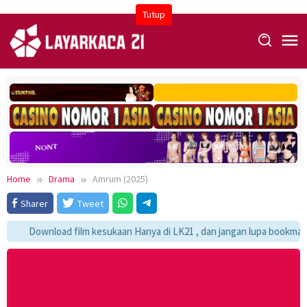
Skip
Tutup
to
content
Home
Drama
Amrum (2025)
Sharer
Tweet
Download film kesukaan Hanya di LK21 , dan jangan lupa bookmark ya