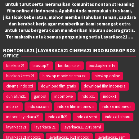
untuk turut serta meramaikan komunitas nonton streaming
film online di Indonesia. Apabila Anda menyukai situs kami,
jika tidak keberatan, mohon memberitahukan teman, saudara
dan kerabat kerja agar memberikan kami semangat extra
untuk terus bergerak dan memberikan hiburan secara gratis.
Terimakasih untuk semua pengunjung setia LayarKaca21….
NONTON LK21 | LAYARKACA21 CINEMA21 INDO BIOSKOP BOX
OFFICE
bioskop 21
bioskop21
bioskopkeren
bioskopkeren.tv
bioskop keren 21
bioskop movie cinema xxi
bioskop online
cinema indo xxi
download film gratis
download film indonesia
duniafilm21
ganool
indomovie
indo xx1
indoxx1
indo xxi
indoxxi.com
indoxxi film indonesia
indoxxi indonesia
indoxxi layarkaca21
indoxxi lk21
indoxxi semi
indoxxi terbaru
layarkaca21
layarkaca 21
layarkaca21 2019 semi
layarkaca21 indoxx1
layarkaca21 lk21 indoxxi
layarkaca21 semi