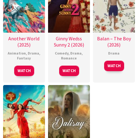
Another World
Ginny Wedss
Balan – The Boy
(2025)
Sunny 2 (2026)
(2026)
Animation
,
Drama
,
Comedy
,
Drama
,
Drama
Fantasy
Romance
WATCH
WATCH
WATCH