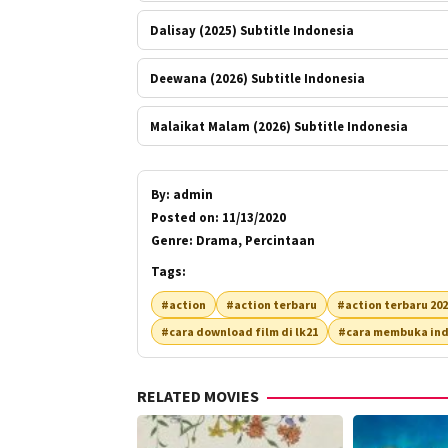
Dalisay (2025) Subtitle Indonesia
Deewana (2026) Subtitle Indonesia
Malaikat Malam (2026) Subtitle Indonesia
By:
admin
Posted on:
11/13/2020
Genre:
Drama, Percintaan
Tags:
#action
#action terbaru
#action terbaru 20
#cara download film di lk21
#cara membuka ind
RELATED MOVIES