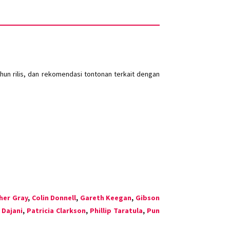
un rilis, dan rekomendasi tontonan terkait dengan
her Gray
,
Colin Donnell
,
Gareth Keegan
,
Gibson
 Dajani
,
Patricia Clarkson
,
Phillip Taratula
,
Pun