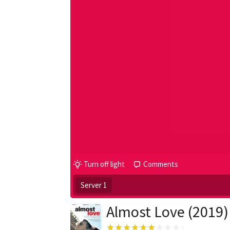
Turn off light
Comments
Server 1
Almost Love (2019)