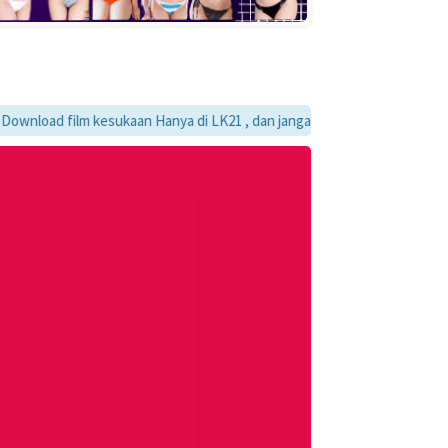
d film kesukaan Hanya di LK21 , dan jangan lupa bookmark ya :)