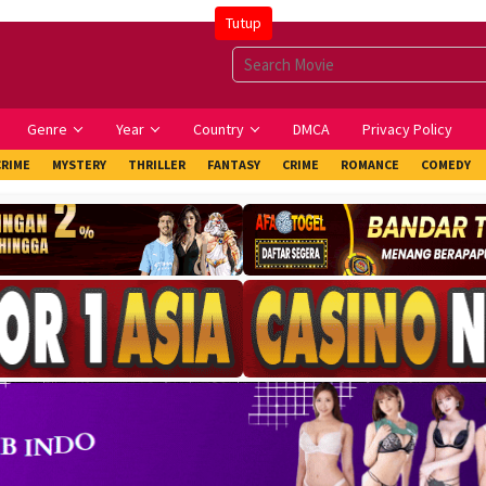
Tutup
Genre
Year
Country
DMCA
Privacy Policy
CRIME
MYSTERY
THRILLER
FANTASY
CRIME
ROMANCE
COMEDY