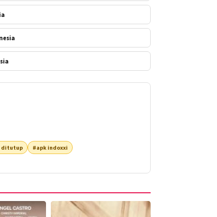
ia
nesia
sia
 ditutup
#apk indoxxi