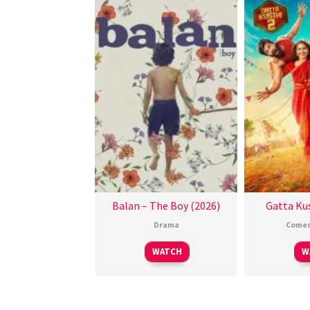
Balan – The Boy (2026)
Gatta Kus
Drama
Come
WATCH
W