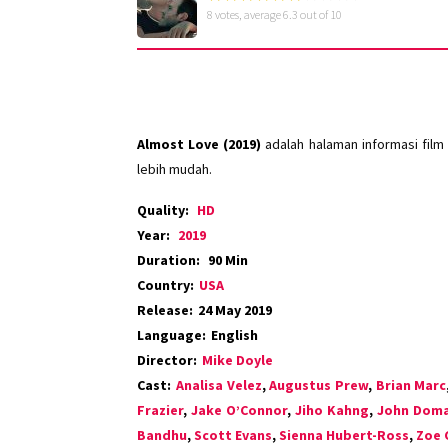
8
votes, average
6.3
out of 10
Almost Love (2019)
adalah halaman informasi film
lebih mudah.
Quality:
HD
Year:
2019
Duration:
90 Min
Country:
USA
Release:
24 May 2019
Language:
English
Director:
Mike Doyle
Cast:
Analisa Velez
,
Augustus Prew
,
Brian Marc
Frazier
,
Jake O’Connor
,
Jiho Kahng
,
John Dom
Bandhu
,
Scott Evans
,
Sienna Hubert-Ross
,
Zoe 