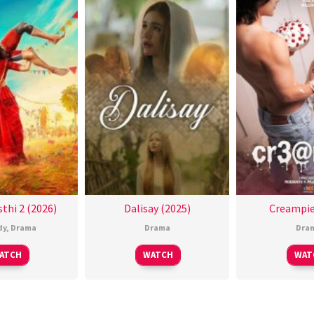
thi 2 (2026)
Dalisay (2025)
Creampie
dy
,
Drama
Drama
Dra
ATCH
WATCH
WAT