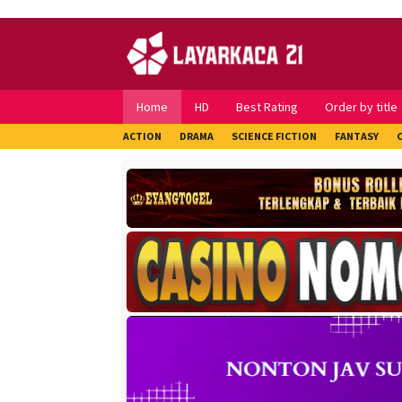
Skip
to
content
Home
HD
Best Rating
Order by title
ACTION
DRAMA
SCIENCE FICTION
FANTASY