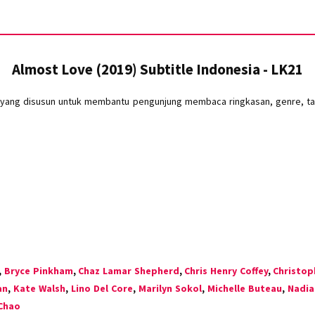
Almost Love (2019) Subtitle Indonesia - LK21
 yang disusun untuk membantu pengunjung membaca ringkasan, genre, tah
,
Bryce Pinkham
,
Chaz Lamar Shepherd
,
Chris Henry Coffey
,
Christop
an
,
Kate Walsh
,
Lino Del Core
,
Marilyn Sokol
,
Michelle Buteau
,
Nadia
Chao