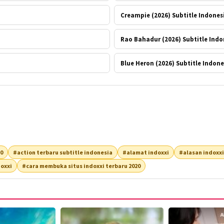
Creampie (2026) Subtitle Indones
Rao Bahadur (2026) Subtitle Indo
Blue Heron (2026) Subtitle Indone
20
#action terbaru subtitle indonesia
#alamat indoxxi
#alasan indoxxi
oxxi
#cara membuka situs indoxxi terbaru 2020