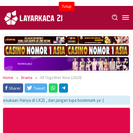
Skip
Tutup
to
content
Home
Drama
All Together Now (2020)
Sharer
Tweet
sukaan Hanya di LK21 , dan jangan lupa bookmark ya :)