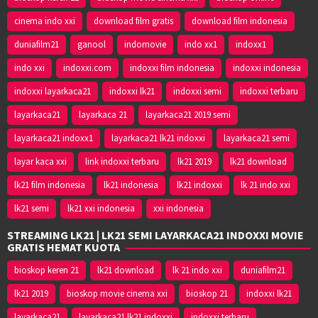
cinema indo xxi
download film gratis
download film indonesia
duniafilm21
ganool
indomovie
indo xx1
indoxx1
indo xxi
indoxxi.com
indoxxi film indonesia
indoxxi indonesia
indoxxi layarkaca21
indoxxi lk21
indoxxi semi
indoxxi terbaru
layarkaca21
layarkaca 21
layarkaca21 2019 semi
layarkaca21 indoxx1
layarkaca21 lk21 indoxxi
layarkaca21 semi
layar kaca xxi
link indoxxi terbaru
lk21 2019
lk21 download
lk21 film indonesia
lk21 indonesia
lk21 indoxxi
lk 21 indo xxi
lk21 semi
lk21 xxi indonesia
xxi indonesia
STREAMING LK21 | LK21 SEMI LAYARKACA21 INDOXXI MOVIE
GRATIS HEMAT KUOTA
bioskop keren 21
lk21 download
lk 21 indo xxi
duniafilm21
lk21 2019
bioskop movie cinema xxi
bioskop 21
indoxxi lk21
layarkaca21
layarkaca21 lk21 indoxxi
indoxxi terbaru