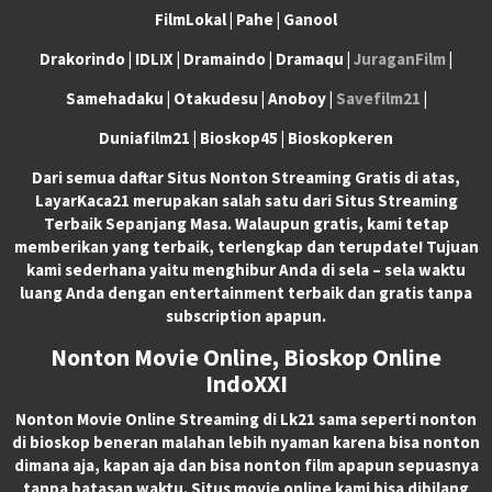
FilmLokal | Pahe | Ganool
Drakorindo | IDLIX | Dramaindo | Dramaqu |
JuraganFilm
|
Samehadaku | Otakudesu | Anoboy |
Savefilm21
|
Duniafilm21 | Bioskop45 | Bioskopkeren
Dari semua daftar Situs Nonton Streaming Gratis di atas,
LayarKaca21 merupakan salah satu dari Situs Streaming
Terbaik Sepanjang Masa. Walaupun gratis, kami tetap
memberikan yang terbaik, terlengkap dan terupdate! Tujuan
kami sederhana yaitu menghibur Anda di sela – sela waktu
luang Anda dengan entertainment terbaik dan gratis tanpa
subscription apapun.
Nonton Movie Online, Bioskop Online
IndoXXI
Nonton Movie Online Streaming di Lk21 sama seperti nonton
di bioskop beneran malahan lebih nyaman karena bisa nonton
dimana aja, kapan aja dan bisa nonton film apapun sepuasnya
tanpa batasan waktu. Situs movie online kami bisa dibilang