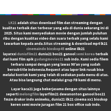
LK21
adalah situs download film dan streaming dengan
kualitas terbaik dan terbesar yang ada di dunia sekarang ini di
2025. Situs kami menyediakan movie dengan jumlah puluhan
ribu dengan kualitas video dan suara terbaik yang selalu kami
tawarkan kepada anda.Situs streaming & download mp4 lk21
cinemaindo
bioskop45
online ilk21
layarxxi
duniafilm21
dunia21 bos21 ganool
semi korea
terbaik
dari kami film apik
gudangmovies21
sub indo. Kami sedia filem
terbaru sampai dengan yang lawas 90’an yang sudah
bersubtitle indonesia.Request atau lapor link rusak bisa
melalui kontak kami yang telah di sediakan pada menu di atas.
Atau bisa langsung chat melalui grup FB kami di menu.
Layar kaca21 juga bekerjasama dengan situs lainnya
seperti
melongfilm
layarfilm21 dewanonton ganool bos21
fmzm drakor indo animeku, dunia21 ilk21 cinema xx1 bioskop
keren semi movie juragan film 21 box office sub indo.