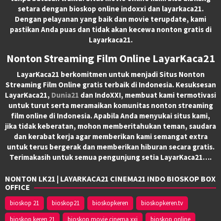
setara dengan bioskop online indoxxi dan layarkaca21.
Dengan pelayanan yang baik dan movie terupdate, kami
pastikan Anda puas dan tidak akan kecewa nonton gratis di
Layarkaca21.
Nonton Streaming Film Online LayarKaca21
LayarKaca21 berkomitmen untuk menjadi Situs Nonton
Streaming Film Online gratis terbaik di Indonesia. Kesuksesan
LayarKaca21,
Dunia21
dan IndoXXI, membuat kami termotivasi
untuk turut serta meramaikan komunitas nonton streaming
film online di Indonesia. Apabila Anda menyukai situs kami,
jika tidak keberatan, mohon memberitahukan teman, saudara
dan kerabat kerja agar memberikan kami semangat extra
untuk terus bergerak dan memberikan hiburan secara gratis.
Terimakasih untuk semua pengunjung setia LayarKaca21….
NONTON LK21 | LAYARKACA21 CINEMA21 INDO BIOSKOP BOX
OFFICE
bioskop 21
bioskop21
bioskopkeren
bioskopkeren.tv
bioskop keren 21
bioskop movie cinema xxi
bioskop online