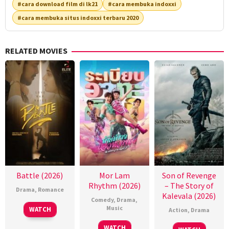
#cara download film di lk21
#cara membuka indoxxi
#cara membuka situs indoxxi terbaru 2020
RELATED MOVIES
Battle (2026)
Mor Lam
Son of Revenge
Rhythm (2026)
– The Story of
Drama
,
Romance
Kalevala (2026)
Comedy
,
Drama
,
Music
WATCH
Action
,
Drama
WATCH