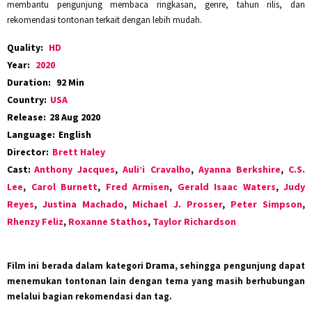
membantu pengunjung membaca ringkasan, genre, tahun rilis, dan
rekomendasi tontonan terkait dengan lebih mudah.
Quality:
HD
Year:
2020
Duration:
92 Min
Country:
USA
Release:
28 Aug 2020
Language:
English
Director:
Brett Haley
Cast:
Anthony Jacques
,
Auli’i Cravalho
,
Ayanna Berkshire
,
C.S.
Lee
,
Carol Burnett
,
Fred Armisen
,
Gerald Isaac Waters
,
Judy
Reyes
,
Justina Machado
,
Michael J. Prosser
,
Peter Simpson
,
Rhenzy Feliz
,
Roxanne Stathos
,
Taylor Richardson
Film ini berada dalam kategori
Drama
, sehingga pengunjung dapat
menemukan tontonan lain dengan tema yang masih berhubungan
melalui bagian rekomendasi dan tag.