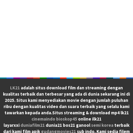
LK21
adalah situs download film dan streaming dengan
kualitas terbaik dan terbesar yang ada di dunia sekarang ini di
2025. Situs kami menyediakan movie dengan jumlah puluhan
ribu dengan kualitas video dan suara terbaik yang selalu kami
tawarkan kepada anda.Situs streaming & download mp4 lk21
cinemaindo
bioskop45
online ilk21
layarxxi
duniafilm21
dunia21 bos21 ganool
semi korea
terbaik
dari kami film apik
gudangmovies21
sub indo. Kami sedia filem