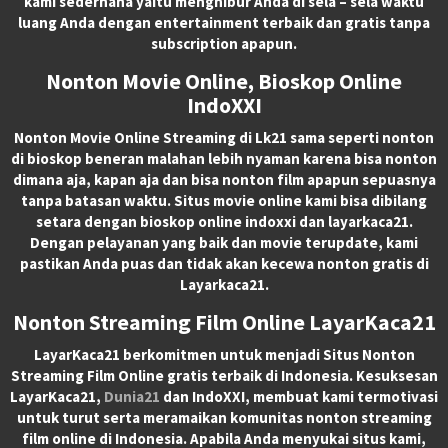
kami sederhana yaitu menghibur Anda di sela – sela waktu
luang Anda dengan entertainment terbaik dan gratis tanpa
subscription apapun.
Nonton Movie Online, Bioskop Online
IndoXXI
Nonton Movie Online Streaming di Lk21 sama seperti nonton
di bioskop beneran malahan lebih nyaman karena bisa nonton
dimana aja, kapan aja dan bisa nonton film apapun sepuasnya
tanpa batasan waktu. Situs movie online kami bisa dibilang
setara dengan bioskop online indoxxi dan layarkaca21.
Dengan pelayanan yang baik dan movie terupdate, kami
pastikan Anda puas dan tidak akan kecewa nonton gratis di
Layarkaca21.
Nonton Streaming Film Online LayarKaca21
LayarKaca21 berkomitmen untuk menjadi Situs Nonton
Streaming Film Online gratis terbaik di Indonesia. Kesuksesan
LayarKaca21,
Dunia21
dan IndoXXI, membuat kami termotivasi
untuk turut serta meramaikan komunitas nonton streaming
film online di Indonesia. Apabila Anda menyukai situs kami,