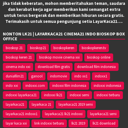
jika tidak keberatan, mohon memberitahukan teman, saudara
dan kerabat kerja agar memberikan kami semangat extra
untuk terus bergerak dan memberikan hiburan secara gratis.
Terimakasih untuk semua pengunjung setia LayarKaca21….
NONTON LK21 | LAYARKACA21 CINEMA21 INDO BIOSKOP BOX
OFFICE
bioskop 21
bioskop21
bioskopkeren
bioskopkeren.tv
bioskop keren 21
bioskop movie cinema xxi
bioskop online
cinema indo xxi
download film gratis
download film indonesia
duniafilm21
ganool
indomovie
indo xx1
indoxx1
indo xxi
indoxxi.com
indoxxi film indonesia
indoxxi indonesia
indoxxi layarkaca21
indoxxi lk21
indoxxi semi
indoxxi terbaru
layarkaca21
layarkaca 21
layarkaca21 2019 semi
layarkaca21 indoxx1
layarkaca21 lk21 indoxxi
layarkaca21 semi
layar kaca xxi
link indoxxi terbaru
lk21 2019
lk21 download