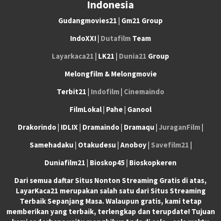
Indonesia
Gudangmovies21 | Gm21 Group
IndoXXI |
Dutafilm
Team
Layarkaca21
| LK21 |
Dunia21
Group
Melongfilm & Melongmovie
Terbit21 |
Indofilm
|
Cinemaindo
FilmLokal | Pahe | Ganool
Drakorindo | IDLIX | Dramaindo | Dramaqu |
JuraganFilm
|
Samehadaku | Otakudesu | Anoboy |
Savefilm21
|
Duniafilm21 | Bioskop45 | Bioskopkeren
Dari semua daftar Situs Nonton Streaming Gratis di atas,
LayarKaca21 merupakan salah satu dari Situs Streaming
Terbaik Sepanjang Masa. Walaupun gratis, kami tetap
memberikan yang terbaik, terlengkap dan terupdate! Tujuan