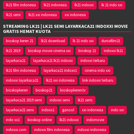
lk21 film indonesia
lk21 indonesia
lk21 indoxxi
lk 21 indo xxi
lk21 semi
lk21 xxi indonesia
xxi indonesia
STREAMING LK21 | LK21 SEMI LAYARKACA21 INDOXXI MOVIE
GRATIS HEMAT KUOTA
bioskop keren 21
lk21 download
lk 21 indo xxi
duniafilm21
lk21 2019
bioskop movie cinema xxi
bioskop 21
indoxxi lk21
layarkaca21
layarkaca21 lk21 indoxxi
indoxxi terbaru
lk21 film indonesia
layarkaca21 indoxx1
cinema indo xxi
indoxxi layarkaca21
lk21 xxi indonesia
link indoxxi terbaru
bioskopkeren
bioskop21
bioskopkeren.tv
layarkaca21 2019 semi
indoxxi semi
lk21 semi
layarkaca21 semi
indoxx1
ganool
xxi indonesia
indo xxi
indo xx1
bioskop online
lk21 indoxxi
indomovie
indoxxi.com
indoxxi film indonesia
indoxxi indonesia