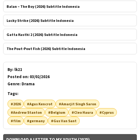
Balan – The Boy (2026) Subtitle Indonesia
Lucky Strike (2026) Subtitle Indonesia
Gatta Kusthi 2 (2026) Subtitle Indonesia
The Pout-Pout Fish (2026) Subtitle Indonesia
By:
lk21
Posted on:
03/02/2026
Genre:
Drama
Tags:
#2026
#Agus Kencrot
#Amarjit Singh Saron
#Andrew Stanton
#Belgium
#Cleo Haura
#Cyprus
#film
#germany
#Gus Van Sant
DOWNLOAD A LETTER TO MY YOUTH (2025)