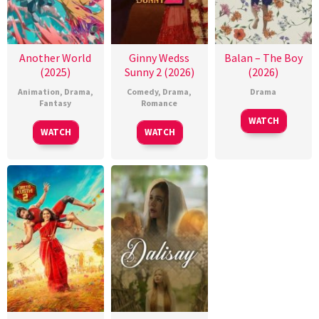
Another World
Ginny Wedss
Balan – The Boy
(2025)
Sunny 2 (2026)
(2026)
Animation
,
Drama
,
Comedy
,
Drama
,
Drama
Fantasy
Romance
WATCH
WATCH
WATCH