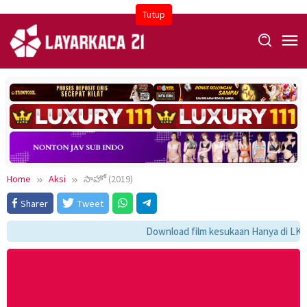
Skip
Tutup
to
content
Home
Aksi
సాహో (2019)
Sharer
Tweet
Download film kesukaan Hanya di LK21 ,