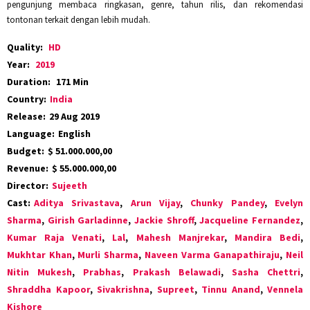
pengunjung membaca ringkasan, genre, tahun rilis, dan rekomendasi
tontonan terkait dengan lebih mudah.
Quality:
HD
Year:
2019
Duration:
171 Min
Country:
India
Release:
29 Aug 2019
Language:
English
Budget:
$ 51.000.000,00
Revenue:
$ 55.000.000,00
Director:
Sujeeth
Cast:
Aditya Srivastava
,
Arun Vijay
,
Chunky Pandey
,
Evelyn
Sharma
,
Girish Garladinne
,
Jackie Shroff
,
Jacqueline Fernandez
,
Kumar Raja Venati
,
Lal
,
Mahesh Manjrekar
,
Mandira Bedi
,
Mukhtar Khan
,
Murli Sharma
,
Naveen Varma Ganapathiraju
,
Neil
Nitin Mukesh
,
Prabhas
,
Prakash Belawadi
,
Sasha Chettri
,
Shraddha Kapoor
,
Sivakrishna
,
Supreet
,
Tinnu Anand
,
Vennela
Kishore