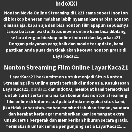
IndoXXI
Nonton Movie Online Streaming di Lk21 sama seperti nonton
di bioskop beneran malahan lebih nyaman karena bisa nonton
dimana aja, kapan aja dan bisa nonton film apapun sepuasnya
tanpa batasan waktu. Situs movie online kami bisa dibilang
setara dengan bioskop online indoxxi dan layarkaca21.
Dengan pelayanan yang baik dan movie terupdate, kami
pastikan Anda puas dan tidak akan kecewa nonton gratis di
Layarkaca21.
Nonton Streaming Film Online LayarKaca21
LayarKaca21 berkomitmen untuk menjadi Situs Nonton
Streaming Film Online gratis terbaik di Indonesia. Kesuksesan
LayarKaca21,
Dunia21
dan IndoXXI, membuat kami termotivasi
untuk turut serta meramaikan komunitas nonton streaming
film online di Indonesia. Apabila Anda menyukai situs kami,
jika tidak keberatan, mohon memberitahukan teman, saudara
dan kerabat kerja agar memberikan kami semangat extra
untuk terus bergerak dan memberikan hiburan secara gratis.
Terimakasih untuk semua pengunjung setia LayarKaca21….