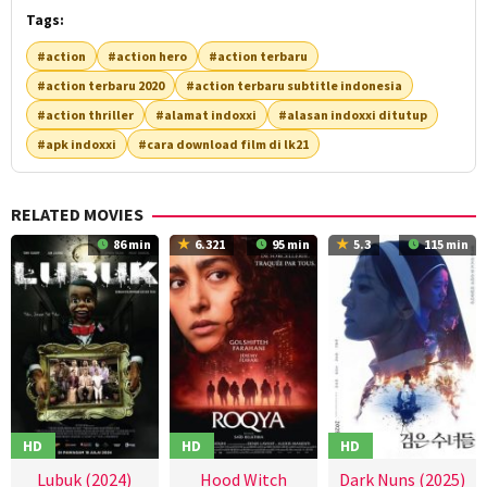
Tags:
#action
#action hero
#action terbaru
#action terbaru 2020
#action terbaru subtitle indonesia
#action thriller
#alamat indoxxi
#alasan indoxxi ditutup
#apk indoxxi
#cara download film di lk21
RELATED MOVIES
86 min
6.321
95 min
5.3
115 min
HD
HD
HD
Lubuk (2024)
Hood Witch
Dark Nuns (2025)