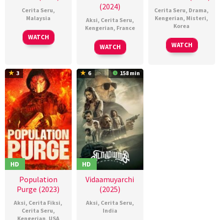
(2024)
Cerita Seru
,
Cerita Seru
,
Drama
,
Malaysia
Kengerian
,
Misteri
,
Aksi
,
Cerita Seru
,
Korea
Kengerian
,
France
18
Mark
WATCH
24
권
15
Saïd
Jul
Lee
WATCH
WATCH
Jan
혁
May
Belktibia
2024
See
2025
재
2024
Teck
3
6
158 min
HD
HD
Population
Vidaamuyarchi
Purge (2023)
(2025)
Aksi
,
Cerita Fiksi
,
Aksi
,
Cerita Seru
,
Cerita Seru
,
India
Kengerian
,
USA