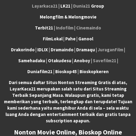
Layarkaca21
| LK21 |
Dunia21
Group
Melongfilm & Melongmovie
Terbit21 |
Indofilm
|
Cinemaindo
FilmLokal | Pahe | Ganool
Drakorindo | IDLIX | Dramaindo | Dramaqu |
JuraganFilm
|
Samehadaku | Otakudesu | Anoboy |
Savefilm21
|
Duniafilm21 | Bioskop45 | Bioskopkeren
Dari semua daftar Situs Nonton Streaming Gratis di atas,
LayarKaca21 merupakan salah satu dari Situs Streaming
Terbaik Sepanjang Masa. Walaupun gratis, kami tetap
memberikan yang terbaik, terlengkap dan terupdate! Tujuan
kami sederhana yaitu menghibur Anda di sela – sela waktu
luang Anda dengan entertainment terbaik dan gratis tanpa
subscription apapun.
Nonton Movie Online, Bioskop Online