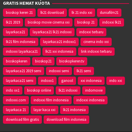
GRATIS HEMAT KUOTA
bioskop keren 21
lk21 download
lk 21 indo xxi
duniafilm21
lk21 2019
bioskop movie cinema xxi
bioskop 21
indoxxi lk21
layarkaca21
layarkaca21 lk21 indoxxi
indoxxi terbaru
lk21 film indonesia
layarkaca21 indoxx1
cinema indo xxi
indoxxi layarkaca21
lk21 xxi indonesia
link indoxxi terbaru
bioskopkeren
bioskop21
bioskopkeren.tv
layarkaca21 2019 semi
indoxxi semi
lk21 semi
layarkaca21 semi
indoxx1
ganool
xxi indonesia
indo xxi
indo xx1
bioskop online
lk21 indoxxi
indomovie
indoxxi.com
indoxxi film indonesia
indoxxi indonesia
layarkaca 21
layar kaca xxi
lk21 indonesia
download film gratis
download film indonesia