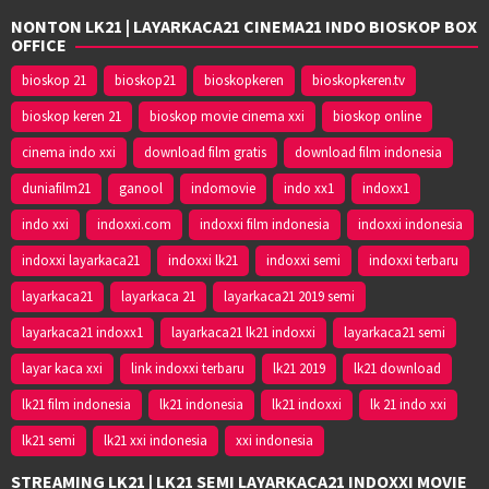
NONTON LK21 | LAYARKACA21 CINEMA21 INDO BIOSKOP BOX
OFFICE
bioskop 21
bioskop21
bioskopkeren
bioskopkeren.tv
bioskop keren 21
bioskop movie cinema xxi
bioskop online
cinema indo xxi
download film gratis
download film indonesia
duniafilm21
ganool
indomovie
indo xx1
indoxx1
indo xxi
indoxxi.com
indoxxi film indonesia
indoxxi indonesia
indoxxi layarkaca21
indoxxi lk21
indoxxi semi
indoxxi terbaru
layarkaca21
layarkaca 21
layarkaca21 2019 semi
layarkaca21 indoxx1
layarkaca21 lk21 indoxxi
layarkaca21 semi
layar kaca xxi
link indoxxi terbaru
lk21 2019
lk21 download
lk21 film indonesia
lk21 indonesia
lk21 indoxxi
lk 21 indo xxi
lk21 semi
lk21 xxi indonesia
xxi indonesia
STREAMING LK21 | LK21 SEMI LAYARKACA21 INDOXXI MOVIE