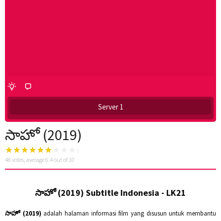
Server 1
సాహో (2019)
48
votes, average
6.4
out of 10
సాహో (2019) Subtitle Indonesia - LK21
సాహో (2019)
adalah halaman informasi film yang disusun untuk membantu