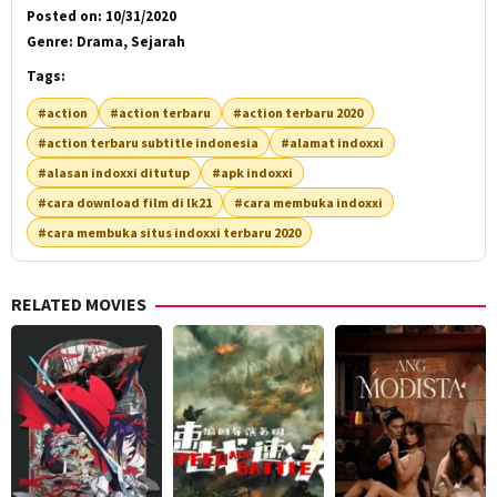
Posted on:
10/31/2020
Genre:
Drama, Sejarah
Tags:
#action
#action terbaru
#action terbaru 2020
#action terbaru subtitle indonesia
#alamat indoxxi
#alasan indoxxi ditutup
#apk indoxxi
#cara download film di lk21
#cara membuka indoxxi
#cara membuka situs indoxxi terbaru 2020
RELATED MOVIES