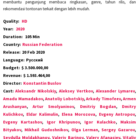
membantu pengunjung membaca ringkasan, genre, tahun rilis, dan
rekomendasi tontonan terkait dengan lebih mudah.
Quality:
HD
Year:
2020
Duration:
105 Min
Country:
Russian Federation
Release:
20 Feb 2020
Language:
Pусский
Budget:
$ 3.500.000,00
Revenue:
$ 1.593.464,00
Director:
Konstantin Buslov
Cast:
Aleksandr Nikolskiy
,
Aleksey Vertkov
,
Alexander Lymarev
,
Amadu Mamadakov
,
Anatoliy Lobotskiy
,
Arkady Timofeev
,
Armen
Arushanyan
,
Artur Smolyaninov
,
Dmitriy Bogdan
,
Dmitry
Kulichkov
,
Eldar Kalimulin
,
Elena Morozova
,
Evgeny Antropov
,
Evgeny Kartashov
,
Igor Khripunov
,
Igor Kulachko
,
Maksim
Bityukov
,
Mikhail Gudoshnikov
,
Olga Lerman
,
Sergey Gazarov
,
Seydulla Moldakhanov
,
Valeriy Barinov
,
Valery Afanasiev
,
Vitaliy