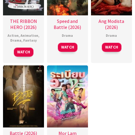
THE RIBBON
Speed and
Ang Modista
HERO (2026)
Battle (2026)
(2026)
Action
,
Animation
,
Drama
Drama
Drama
,
Fantasy
WATCH
WATCH
WATCH
Battle (2026)
Mor Lam