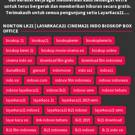
untuk terus bergerak dan memberikan hiburan secara gratis.
Terimakasih untuk semua pengunjung setia LayarKaca21….
NONTON LK21 | LAYARKACA21 CINEMA21 INDO BIOSKOP BOX
OFFICE
bioskop 21
bioskop21
bioskopkeren
bioskopkeren.tv
bioskop keren 21
bioskop movie cinema xxi
bioskop online
cinema indo xxi
download film gratis
download film indonesia
duniafilm21
ganool
indomovie
indo xx1
indoxx1
indo xxi
indoxxi.com
indoxxi film indonesia
indoxxi indonesia
indoxxi layarkaca21
indoxxi lk21
indoxxi semi
indoxxi terbaru
layarkaca21
layarkaca 21
layarkaca21 2019 semi
layarkaca21 indoxx1
layarkaca21 lk21 indoxxi
layarkaca21 semi
layar kaca xxi
link indoxxi terbaru
lk21 2019
lk21 download
lk21 film indonesia
lk21 indonesia
lk21 indoxxi
lk 21 indo xxi