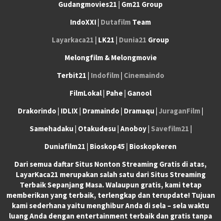
Gudangmovies21 | Gm21 Group
IndoXXI |
Dutafilm
Team
Layarkaca21
| LK21 |
Dunia21
Group
Melongfilm & Melongmovie
Terbit21 |
Indofilm
|
Cinemaindo
FilmLokal | Pahe | Ganool
Drakorindo | IDLIX | Dramaindo | Dramaqu |
JuraganFilm
|
Samehadaku | Otakudesu | Anoboy |
Savefilm21
|
Duniafilm21 | Bioskop45 | Bioskopkeren
Dari semua daftar Situs Nonton Streaming Gratis di atas,
LayarKaca21 merupakan salah satu dari Situs Streaming
Terbaik Sepanjang Masa. Walaupun gratis, kami tetap
memberikan yang terbaik, terlengkap dan terupdate! Tujuan
kami sederhana yaitu menghibur Anda di sela – sela waktu
luang Anda dengan entertainment terbaik dan gratis tanpa