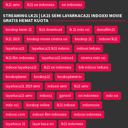
lk21 semi
lk21 xxi indonesia
xxi indonesia
STREAMING LK21 | LK21 SEMI LAYARKACA21 INDOXXI MOVIE
GRATIS HEMAT KUOTA
bioskop keren 21
lk21 download
lk 21 indo xxi
duniafilm21
lk21 2019
bioskop movie cinema xxi
bioskop 21
indoxxi lk21
layarkaca21
layarkaca21 lk21 indoxxi
indoxxi terbaru
lk21 film indonesia
layarkaca21 indoxx1
cinema indo xxi
indoxxi layarkaca21
lk21 xxi indonesia
link indoxxi terbaru
bioskopkeren
bioskop21
bioskopkeren.tv
layarkaca21 2019 semi
indoxxi semi
lk21 semi
layarkaca21 semi
indoxx1
ganool
xxi indonesia
indo xxi
indo xx1
bioskop online
lk21 indoxxi
indomovie
indoxxi.com
indoxxi film indonesia
indoxxi indonesia
layarkaca 21
layar kaca xxi
lk21 indonesia