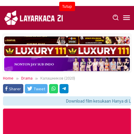
Skip
Tutup
to
content
Home
Drama
Калашников (2020)
Sharer
Tweet
Download film kesukaan Hanya di LK21 ,