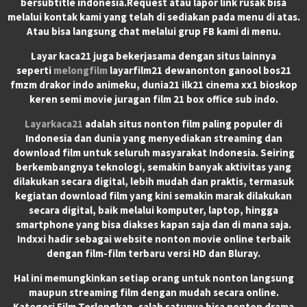
bersubtitle indonesia.Request atau lapor link rusak bisa
melalui kontak kami yang telah di sediakan pada menu di atas.
Atau bisa langsung chat melalui grup FB kami di menu.
Layar kaca21 juga bekerjasama dengan situs lainnya
seperti
melongfilm
layarfilm21 dewanonton ganool bos21
fmzm drakor indo animeku, dunia21 ilk21 cinema xx1 bioskop
keren semi movie juragan film 21 box office sub indo.
Layarkaca21
adalah situs nonton film paling populer di
Indonesia dan dunia yang menyediakan streaming dan
download film untuk seluruh masyarakat Indonesia. Seiring
berkembangnya teknologi, semakin banyak aktivitas yang
dilakukan secara digital, lebih mudah dan praktis, termasuk
kegiatan download film yang kini semakin marak dilakukan
secara digital, baik melalui komputer, laptop, hingga
smartphone yang bisa diakses kapan saja dan di mana saja.
Indxxi hadir sebagai website nonton movie online terbaik
dengan film-film terbaru versi HD dan Bluray.
Hal ini memungkinkan setiap orang untuk nonton langsung
maupun streaming film dengan mudah secara online.
Kategori Film Terlengkap, salah satunya bisa nonton drama