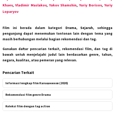
Khaev
,
Vladimir Maslakov
,
Yakov Shamshin
,
Yuriy Borisov
,
Yuriy
Loparyov
Film ini berada dalam kategori
Drama, Sejarah
, sehingga
pengunjung dapat menemukan tontonan lain dengan tema yang
masih berhubungan melalui bagian rekomendasi dan tag.
Gunakan daftar pencarian terkait, rekomendasi film, dan tag di
bawah untuk menjelajahi judul lain berdasarkan genre, tahun,
negara, kualitas, atau pemeran yang relevan.
Pencarian Terkait
Informasi lengkap film Калашников (2020)
Rekomendasi film genre Drama
Koleksi film dengan tag action