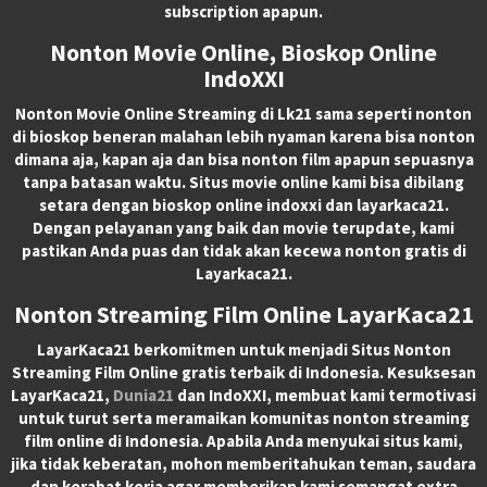
subscription apapun.
Nonton Movie Online, Bioskop Online
IndoXXI
Nonton Movie Online Streaming di Lk21 sama seperti nonton
di bioskop beneran malahan lebih nyaman karena bisa nonton
dimana aja, kapan aja dan bisa nonton film apapun sepuasnya
tanpa batasan waktu. Situs movie online kami bisa dibilang
setara dengan bioskop online indoxxi dan layarkaca21.
Dengan pelayanan yang baik dan movie terupdate, kami
pastikan Anda puas dan tidak akan kecewa nonton gratis di
Layarkaca21.
Nonton Streaming Film Online LayarKaca21
LayarKaca21 berkomitmen untuk menjadi Situs Nonton
Streaming Film Online gratis terbaik di Indonesia. Kesuksesan
LayarKaca21,
Dunia21
dan IndoXXI, membuat kami termotivasi
untuk turut serta meramaikan komunitas nonton streaming
film online di Indonesia. Apabila Anda menyukai situs kami,
jika tidak keberatan, mohon memberitahukan teman, saudara
dan kerabat kerja agar memberikan kami semangat extra