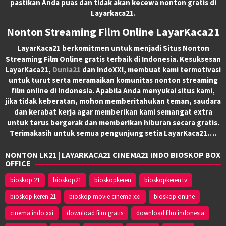
pastikan Anda puas dan tidak akan kecewa nonton gratis di
Layarkaca21.
Nonton Streaming Film Online LayarKaca21
LayarKaca21 berkomitmen untuk menjadi Situs Nonton
Streaming Film Online gratis terbaik di Indonesia. Kesuksesan
LayarKaca21,
Dunia21
dan IndoXXI, membuat kami termotivasi
untuk turut serta meramaikan komunitas nonton streaming
film online di Indonesia. Apabila Anda menyukai situs kami,
jika tidak keberatan, mohon memberitahukan teman, saudara
dan kerabat kerja agar memberikan kami semangat extra
untuk terus bergerak dan memberikan hiburan secara gratis.
Terimakasih untuk semua pengunjung setia LayarKaca21….
NONTON LK21 | LAYARKACA21 CINEMA21 INDO BIOSKOP BOX
OFFICE
bioskop 21
bioskop21
bioskopkeren
bioskopkeren.tv
bioskop keren 21
bioskop movie cinema xxi
bioskop online
cinema indo xxi
download film gratis
download film indonesia