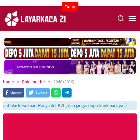
Skip
Tutup
to
content
Home
Dokumenter
2040 (2019)
Sharer
Tweet
d film kesukaan Hanya di LK21 , dan jangan lupa bookmark ya :)