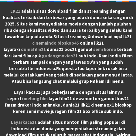
LK21
adalah situs download film dan streaming dengan
kualitas terbaik dan terbesar yang ada di dunia sekarang ini di
2025. Situs kami menyediakan movie dengan jumlah puluhan
ribu dengan kualitas video dan suara terbaik yang selalu kami
tawarkan kepada anda.Situs streaming & download mp4 lk21
cinemaindo
bioskop45
online ilk21
layarxxi
duniafilm21
dunia21 bos21 ganool
semi korea
terbaik
dari kami film apik
gudangmovies21
sub indo. Kami sedia filem
terbaru sampai dengan yang lawas 90’an yang sudah
bersubtitle indonesia.Request atau lapor link rusak bisa
melalui kontak kami yang telah di sediakan pada menu di atas.
Atau bisa langsung chat melalui grup FB kami di menu.
Layar kaca21 juga bekerjasama dengan situs lainnya
seperti
melongfilm
layarfilm21 dewanonton ganool bos21
fmzm drakor indo animeku, dunia21 ilk21 cinema xx1 bioskop
keren semi movie juragan film 21 box office sub indo.
Layarkaca21
adalah situs nonton film paling populer di
Indonesia dan dunia yang menyediakan streaming dan
download film untuk seluruh masyarakat Indonesia. Seiring