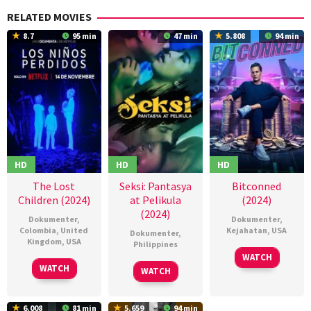
RELATED MOVIES
8.7
95 min
47 min
5.808
94 min
HD
HD
HD
The Lost
Seksi: Pantasya
Bitconned
Children (2024)
at Pelikula
(2024)
(2024)
Dokumenter
,
Dokumenter
,
Colombia
,
United
Kejahatan
,
USA
Dokumenter
,
Kingdom
,
USA
Philippines
01
Bryan
WATCH
13
Jorge
28
Jan
Storkel
WATCH
WATCH
Nov
Duran
,
Jan
2024
2024
Lali
2024
Houghton
,
6.008
81 min
5.659
94 min