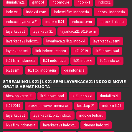
duniafilm21
ganool
indomovie
indo xx1
indoxx1
indo xxi
indoxxi.com
indoxxi film indonesia
indoxxi indonesia
indoxxi layarkaca21
indoxxi lk21
indoxxi semi
indoxxi terbaru
layarkaca21
layarkaca 21
layarkaca21 2019 semi
layarkaca21 indoxx1
layarkaca21 lk21 indoxxi
layarkaca21 semi
layar kaca xxi
link indoxxi terbaru
lk21 2019
lk21 download
lk21 film indonesia
lk21 indonesia
lk21 indoxxi
lk 21 indo xxi
lk21 semi
lk21 xxi indonesia
xxi indonesia
STREAMING LK21 | LK21 SEMI LAYARKACA21 INDOXXI MOVIE
GRATIS HEMAT KUOTA
bioskop keren 21
lk21 download
lk 21 indo xxi
duniafilm21
lk21 2019
bioskop movie cinema xxi
bioskop 21
indoxxi lk21
layarkaca21
layarkaca21 lk21 indoxxi
indoxxi terbaru
lk21 film indonesia
layarkaca21 indoxx1
cinema indo xxi