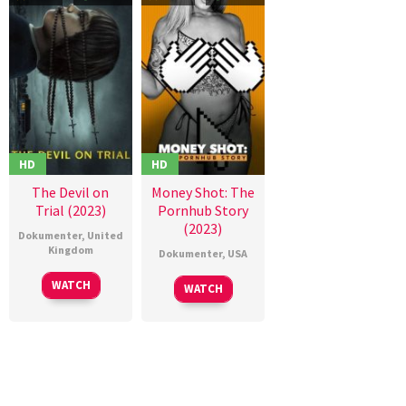
Orlando
von
Einsiedel
HD
HD
The Devil on
Money Shot: The
Trial (2023)
Pornhub Story
(2023)
Dokumenter
,
United
Kingdom
Dokumenter
,
USA
17
Chris
15
Suzanne
WATCH
WATCH
Oct
Holt
Mar
Hillinger
2023
2023