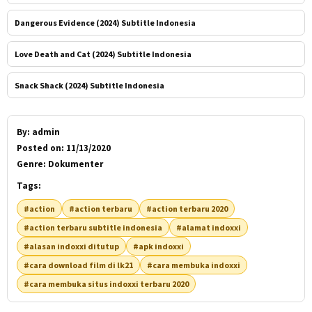
Dangerous Evidence (2024) Subtitle Indonesia
Love Death and Cat (2024) Subtitle Indonesia
Snack Shack (2024) Subtitle Indonesia
By:
admin
Posted on:
11/13/2020
Genre:
Dokumenter
Tags:
#action
#action terbaru
#action terbaru 2020
#action terbaru subtitle indonesia
#alamat indoxxi
#alasan indoxxi ditutup
#apk indoxxi
#cara download film di lk21
#cara membuka indoxxi
#cara membuka situs indoxxi terbaru 2020