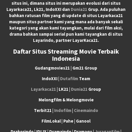
situs ini, dimana situs ini merupakan evolusi dari situs
Layarkaca21, Lk21, IndoXXI dan
Dunia21
Grup. Ada puluhan
bahkan ratusan film yang di update di situs Layarkaca21
maupun situs partner kami yang mana ada banyak sekali
kategori yang akan kami tayangkan, mulai dari film aksi,
drama bahkan sampai serial pun kami tayangkan di situs
Layarindo, partner LayarKaca21.
Daftar Situs Streaming Movie Terbaik
Indonesia
Gudangmovies21 | Gm21 Group
IndoXXI |
Dutafilm
Team
Layarkaca21
| LK21 |
Dunia21
Group
Melongfilm & Melongmovie
Terbit21 |
Indofilm
|
Cinemaindo
FilmLokal | Pahe | Ganool
Drakorindo | IDLIX | Dramaindo | Dramaqu |
JuraganFilm
|