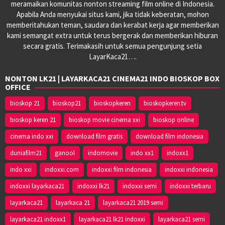
meramaikan komunitas nonton streaming film online di Indonesia.
Apabila Anda menyukai situs kami, jika tidak keberatan, mohon
memberitahukan teman, saudara dan kerabat kerja agar memberikan
kami semangat extra untuk terus bergerak dan memberikan hiburan
secara gratis. Terimakasih untuk semua pengunjung setia
LayarKaca21….
NONTON LK21 | LAYARKACA21 CINEMA21 INDO BIOSKOP BOX
OFFICE
bioskop 21
bioskop21
bioskopkeren
bioskopkeren.tv
bioskop keren 21
bioskop movie cinema xxi
bioskop online
cinema indo xxi
download film gratis
download film indonesia
duniafilm21
ganool
indomovie
indo xx1
indoxx1
indo xxi
indoxxi.com
indoxxi film indonesia
indoxxi indonesia
indoxxi layarkaca21
indoxxi lk21
indoxxi semi
indoxxi terbaru
layarkaca21
layarkaca 21
layarkaca21 2019 semi
layarkaca21 indoxx1
layarkaca21 lk21 indoxxi
layarkaca21 semi