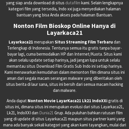
yang siap anda download di situs
dutafilm
kami. Selain lengkapnya
kategori film yang tersedia, Indo xxi juga menyediakan halaman
bantuan yang bisa Anda akses pada halaman Bantuan.
Nonton Film Bioskop Online Hanya di
Layarkaca21
Layarkaca21
merupakan
Situs Streaming Film Terbaru
dan
Terlengkap di Indonesia. Tentunya semua itu gratis tanpa bayar-
bayar lagi, cuma bermodalkan HP dan Internet/Kuota. Situs kami
akan selalu update setiap harinya, jadi jangan lupa untuk selalu
memantau situs Download Film Gratis Sub Indo ini setiap harinya.
Kami menawarkan kemudahan dalam menonton film dimana situs ini
aman dari segala macam serangan malware yang diberitakan oleh
situs berita di laur sana, situs ini bersih dari semua macam hacking
dan malware.
Anda dapat
Nonton Movie LayarKaca21 Lk21 IndoXXi
gratis di
situs ini, dimana situs ini merupakan evolusi dari situs Layarkaca21,
Lk21, IndoXXI dan
Dunia21
Grup. Ada puluhan bahkan ratusan film
yang di update di situs Layarkaca21 maupun situs partner kami yang
mana ada banyak sekali kategori yang akan kami tayangkan, mulai dari