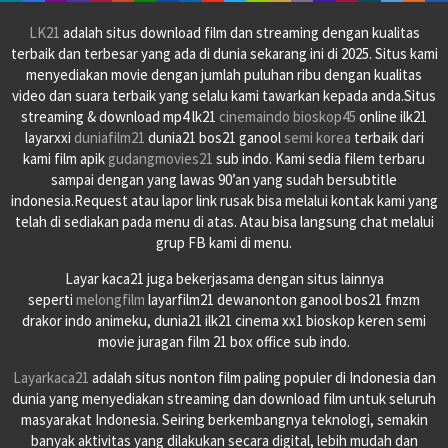
LK21
adalah situs download film dan streaming dengan kualitas
terbaik dan terbesar yang ada di dunia sekarang ini di 2025. Situs kami
menyediakan movie dengan jumlah puluhan ribu dengan kualitas
video dan suara terbaik yang selalu kami tawarkan kepada anda.Situs
streaming & download mp4 lk21
cinemaindo
bioskop45
online ilk21
layarxxi
duniafilm21
dunia21 bos21 ganool
semi korea
terbaik dari
kami film apik
gudangmovies21
sub indo. Kami sedia filem terbaru
sampai dengan yang lawas 90’an yang sudah bersubtitle
indonesia.Request atau lapor link rusak bisa melalui kontak kami yang
telah di sediakan pada menu di atas. Atau bisa langsung chat melalui
grup FB kami di menu.
Layar kaca21 juga bekerjasama dengan situs lainnya
seperti
melongfilm
layarfilm21 dewanonton ganool bos21 fmzm
drakor indo animeku, dunia21 ilk21 cinema xx1 bioskop keren semi
movie juragan film 21 box office sub indo.
Layarkaca21
adalah situs nonton film paling populer di Indonesia dan
dunia yang menyediakan streaming dan download film untuk seluruh
masyarakat Indonesia. Seiring berkembangnya teknologi, semakin
banyak aktivitas yang dilakukan secara digital, lebih mudah dan