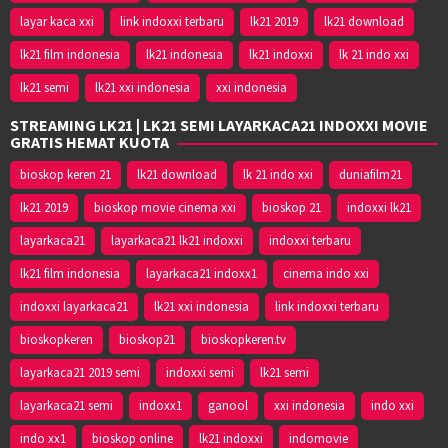
layar kaca xxi
link indoxxi terbaru
lk21 2019
lk21 download
lk21 film indonesia
lk21 indonesia
lk21 indoxxi
lk 21 indo xxi
lk21 semi
lk21 xxi indonesia
xxi indonesia
STREAMING LK21 | LK21 SEMI LAYARKACA21 INDOXXI MOVIE
GRATIS HEMAT KUOTA
bioskop keren 21
lk21 download
lk 21 indo xxi
duniafilm21
lk21 2019
bioskop movie cinema xxi
bioskop 21
indoxxi lk21
layarkaca21
layarkaca21 lk21 indoxxi
indoxxi terbaru
lk21 film indonesia
layarkaca21 indoxx1
cinema indo xxi
indoxxi layarkaca21
lk21 xxi indonesia
link indoxxi terbaru
bioskopkeren
bioskop21
bioskopkeren.tv
layarkaca21 2019 semi
indoxxi semi
lk21 semi
layarkaca21 semi
indoxx1
ganool
xxi indonesia
indo xxi
indo xx1
bioskop online
lk21 indoxxi
indomovie