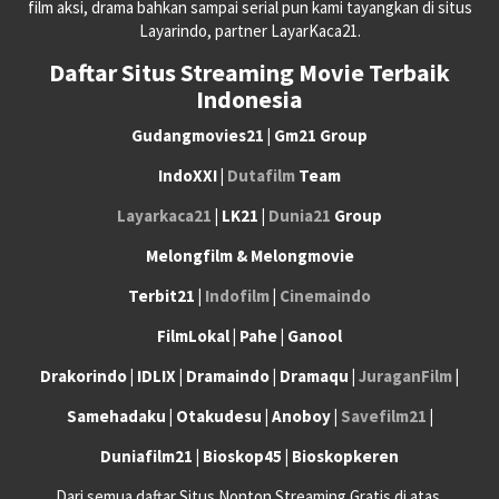
film aksi, drama bahkan sampai serial pun kami tayangkan di situs
Layarindo, partner LayarKaca21.
Daftar Situs Streaming Movie Terbaik
Indonesia
Gudangmovies21 | Gm21 Group
IndoXXI |
Dutafilm
Team
Layarkaca21
| LK21 |
Dunia21
Group
Melongfilm & Melongmovie
Terbit21 |
Indofilm
|
Cinemaindo
FilmLokal | Pahe | Ganool
Drakorindo | IDLIX | Dramaindo | Dramaqu |
JuraganFilm
|
Samehadaku | Otakudesu | Anoboy |
Savefilm21
|
Duniafilm21 | Bioskop45 | Bioskopkeren
Dari semua daftar Situs Nonton Streaming Gratis di atas,