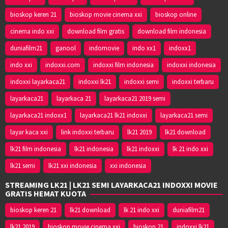
bioskop keren 21
bioskop movie cinema xxi
bioskop online
cinema indo xxi
download film gratis
download film indonesia
duniafilm21
ganool
indomovie
indo xx1
indoxx1
indo xxi
indoxxi.com
indoxxi film indonesia
indoxxi indonesia
indoxxi layarkaca21
indoxxi lk21
indoxxi semi
indoxxi terbaru
layarkaca21
layarkaca 21
layarkaca21 2019 semi
layarkaca21 indoxx1
layarkaca21 lk21 indoxxi
layarkaca21 semi
layar kaca xxi
link indoxxi terbaru
lk21 2019
lk21 download
lk21 film indonesia
lk21 indonesia
lk21 indoxxi
lk 21 indo xxi
lk21 semi
lk21 xxi indonesia
xxi indonesia
STREAMING LK21 | LK21 SEMI LAYARKACA21 INDOXXI MOVIE
GRATIS HEMAT KUOTA
bioskop keren 21
lk21 download
lk 21 indo xxi
duniafilm21
lk21 2019
bioskop movie cinema xxi
bioskop 21
indoxxi lk21