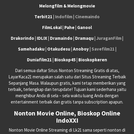
Melongfilm & Melongmovie
Terbit21 |
Indofilm
|
Cinemaindo
FilmLokal | Pahe | Ganool
Drakorindo | IDLIX | Dramaindo | Dramaqu |
JuraganFilm
|
Samehadaku | Otakudesu | Anoboy |
Savefilm21
|
Duniafilm21 | Bioskop45 | Bioskopkeren
Dari semua daftar Situs Nonton Streaming Gratis di atas,
LayarKaca21 merupakan salah satu dari Situs Streaming Terbaik
Sepanjang Masa. Walaupun gratis, kami tetap memberikan yang
terbaik, terlengkap dan terupdate! Tujuan kami sederhana yaitu
menghibur Anda di sela – sela waktu luang Anda dengan
entertainment terbaik dan gratis tanpa subscription apapun.
Nonton Movie Online, Bioskop Online
IndoXXI
Nonton Movie Online Streaming di Lk21 sama seperti nonton di