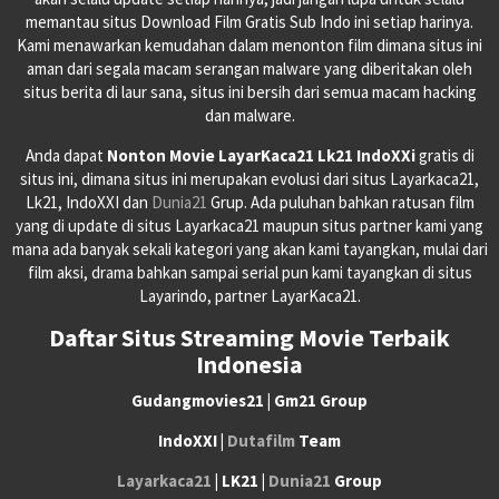
memantau situs Download Film Gratis Sub Indo ini setiap harinya.
Kami menawarkan kemudahan dalam menonton film dimana situs ini
aman dari segala macam serangan malware yang diberitakan oleh
situs berita di laur sana, situs ini bersih dari semua macam hacking
dan malware.
Anda dapat
Nonton Movie LayarKaca21 Lk21 IndoXXi
gratis di
situs ini, dimana situs ini merupakan evolusi dari situs Layarkaca21,
Lk21, IndoXXI dan
Dunia21
Grup. Ada puluhan bahkan ratusan film
yang di update di situs Layarkaca21 maupun situs partner kami yang
mana ada banyak sekali kategori yang akan kami tayangkan, mulai dari
film aksi, drama bahkan sampai serial pun kami tayangkan di situs
Layarindo, partner LayarKaca21.
Daftar Situs Streaming Movie Terbaik
Indonesia
Gudangmovies21 | Gm21 Group
IndoXXI |
Dutafilm
Team
Layarkaca21
| LK21 |
Dunia21
Group