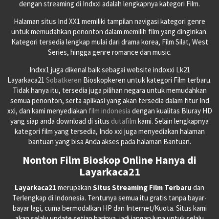
dengan streaming di Indxxi adalah lengkapnya kategori Film.
Halaman situs Ind XX1 memiliki tampilan navigasi kategori genre
untuk memudahkan penonton dalam memilih film yang dinginkan.
Kategori tersedia lengkap mulai dari drama korea, Film Silat, West
Series, hingga genre romance dan music.
Indxx1 juga dikenal baik sebagai website indoxxi Lk21
Layarkaca21
Sobatkeren
Bioskopkeren untuk kategori Film terbaru.
Tidak hanya itu, tersedia juga pilihan negara untuk memudahkan
semua penonton, serta aplikasi yang akan tersedia dalam fitur Ind
xxi, dan kami menyediakan
film indonesia
dengan kualitas Bluray HD
yang siap anda download di situs
dutafilm
kami. Selain lengkapnya
kategori film yang tersedia, Indo xxi juga menyediakan halaman
bantuan yang bisa Anda akses pada halaman Bantuan.
Nonton Film Bioskop Online Hanya di
Layarkaca21
Layarkaca21
merupakan
Situs Streaming Film Terbaru
dan
Terlengkap di Indonesia. Tentunya semua itu gratis tanpa bayar-
bayar lagi, cuma bermodalkan HP dan Internet/Kuota. Situs kami
akan selalu update setiap harinya, jadi jangan lupa untuk selalu