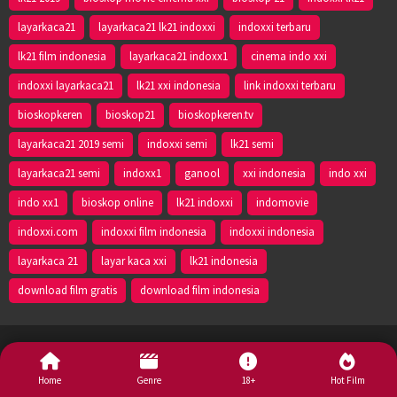
layarkaca21
layarkaca21 lk21 indoxxi
indoxxi terbaru
lk21 film indonesia
layarkaca21 indoxx1
cinema indo xxi
indoxxi layarkaca21
lk21 xxi indonesia
link indoxxi terbaru
bioskopkeren
bioskop21
bioskopkeren.tv
layarkaca21 2019 semi
indoxxi semi
lk21 semi
layarkaca21 semi
indoxx1
ganool
xxi indonesia
indo xxi
indo xx1
bioskop online
lk21 indoxxi
indomovie
indoxxi.com
indoxxi film indonesia
indoxxi indonesia
layarkaca 21
layar kaca xxi
lk21 indonesia
download film gratis
download film indonesia
Lk21 - 2024
Home
Genre
18+
Hot Film