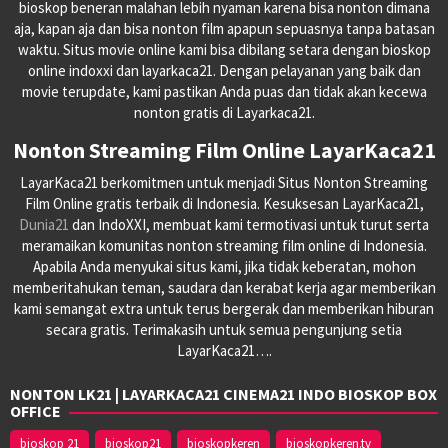
bioskop beneran malahan lebih nyaman karena bisa nonton dimana
aja, kapan aja dan bisa nonton film apapun sepuasnya tanpa batasan
waktu. Situs movie online kami bisa dibilang setara dengan bioskop
online indoxxi dan layarkaca21. Dengan pelayanan yang baik dan
movie terupdate, kami pastikan Anda puas dan tidak akan kecewa
nonton gratis di Layarkaca21.
Nonton Streaming Film Online LayarKaca21
LayarKaca21 berkomitmen untuk menjadi Situs Nonton Streaming
Film Online gratis terbaik di Indonesia. Kesuksesan LayarKaca21,
Dunia21
dan IndoXXI, membuat kami termotivasi untuk turut serta
meramaikan komunitas nonton streaming film online di Indonesia.
Apabila Anda menyukai situs kami, jika tidak keberatan, mohon
memberitahukan teman, saudara dan kerabat kerja agar memberikan
kami semangat extra untuk terus bergerak dan memberikan hiburan
secara gratis. Terimakasih untuk semua pengunjung setia
LayarKaca21….
NONTON LK21 | LAYARKACA21 CINEMA21 INDO BIOSKOP BOX
OFFICE
bioskop 21
bioskop21
bioskopkeren
bioskopkeren.tv