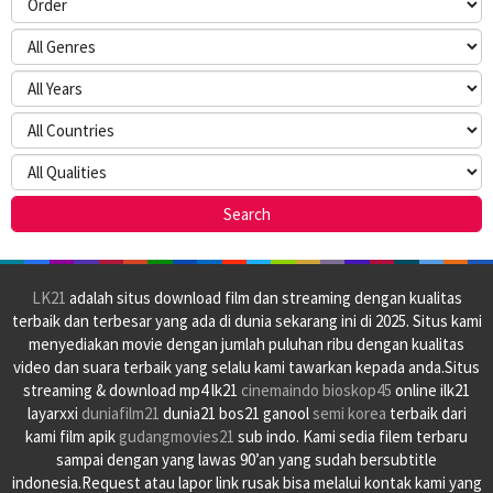
LK21
adalah situs download film dan streaming dengan kualitas
terbaik dan terbesar yang ada di dunia sekarang ini di 2025. Situs kami
menyediakan movie dengan jumlah puluhan ribu dengan kualitas
video dan suara terbaik yang selalu kami tawarkan kepada anda.Situs
streaming & download mp4 lk21
cinemaindo
bioskop45
online ilk21
layarxxi
duniafilm21
dunia21 bos21 ganool
semi korea
terbaik dari
kami film apik
gudangmovies21
sub indo. Kami sedia filem terbaru
sampai dengan yang lawas 90’an yang sudah bersubtitle
indonesia.Request atau lapor link rusak bisa melalui kontak kami yang