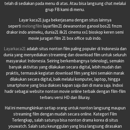
telah di sediakan pada menu di atas. Atau bisa langsung chat melalui
grup FB kami di menu.
Layar kaca21 juga bekerjasama dengan situs lainnya
seperti
melongfilm
layarfilm21 dewanonton ganool bos21 fmzm
drakor indo animeku, dunia21 ilk21 cinema xx1 bioskop keren semi
movie juragan film 21 box office sub indo.
Layarkaca21
adalah situs nonton film paling populer di Indonesia dan
dunia yang menyediakan streaming dan download film untuk seluruh
masyarakat Indonesia. Seiring berkembangnya teknologi, semakin
banyak aktivitas yang dilakukan secara digital, lebih mudah dan
praktis, termasuk kegiatan download film yang kini semakin marak
dilakukan secara digital, baik melalui komputer, laptop, hingga
smartphone yang bisa diakses kapan saja dan di mana saja. Indxxi
hadir sebagai website nonton movie online terbaik dengan film-film
terbaru versi HD dan Bluray.
Hal ini memungkinkan setiap orang untuk nonton langsung maupun
streaming film dengan mudah secara online. Kategori Film
Terlengkap, salah satunya bisa nonton drama korea di situs
youwatch. Salah satu keunggulan yang bisa langsung dirasakan