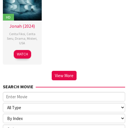
HD
Jonah (2024)
Cerita Fiksi
,
Cerita
Seru
,
Drama
,
Misteri
,
USA
12
Ben
WATCH
Mar
Van
2024
Kleek
View More
SEARCH MOVIE