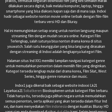
praktis, termasuk kegiatan download film yang kini semakin marak
dilakukan secara digital, baik melalui komputer, laptop, hingga
smartphone yang bisa diakses kapan saja dan di mana saja. Indxxi
hadir sebagai website nonton movie online terbaik dengan film-film
terbaru versi HD dan Bluray.
Hal ini memungkinkan setiap orang untuk nonton langsung maupun
streaming film dengan mudah secara online. Kategori Film
Terlengkap, salah satunya bisa nonton drama korea di situs
youwatch. Salah satu keunggulan yang bisa langsung dirasakan
dengan streaming di Indxxi adalah lengkapnya kategori Film.
Halaman situs Ind XX1 memiliki tampilan navigasi kategori genre
untuk memudahkan penonton dalam memilih film yang dinginkan.
Kategori tersedia lengkap mulai dari drama korea, Film Silat, West
Series, hingga genre romance dan music.
Indxx1 juga dikenal baik sebagai website indoxxi Lk21
Layarkaca21
Sobatkeren
Bioskopkeren untuk kategori Film terbaru.
Tidak hanya itu, tersedia juga pilihan negara untuk memudahkan
semua penonton, serta aplikasi yang akan tersedia dalam fitur Ind
xxi, dan kami menyediakan
film indonesia
dengan kualitas Bluray HD
yang siap anda download di situs
dutafilm
kami. Selain lengkapnya