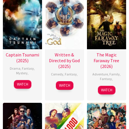
Captain Tsunami
Written &
The Magic
(2025)
Directed by God
Faraway Tree
(2025)
(2026)
Drama
,
Fantasy
,
Mystery
,
Comedy
,
Fantasy
,
Adventure
,
Family
,
Fantasy
,
WATCH
WATCH
WATCH