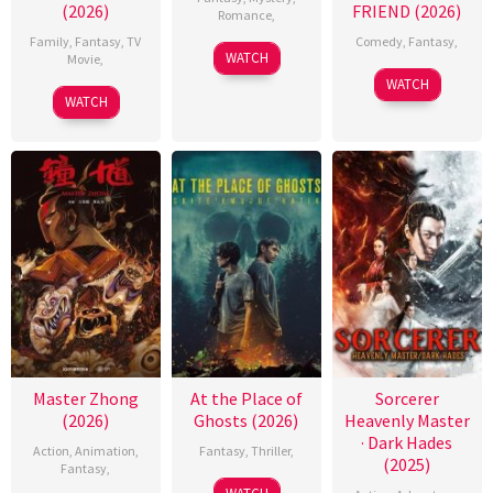
(2026)
FRIEND (2026)
Romance
,
Family
,
Fantasy
,
TV
Comedy
,
Fantasy
,
WATCH
Movie
,
WATCH
WATCH
Master Zhong
At the Place of
Sorcerer
(2026)
Ghosts (2026)
Heavenly Master
· Dark Hades
Action
,
Animation
,
Fantasy
,
Thriller
,
(2025)
Fantasy
,