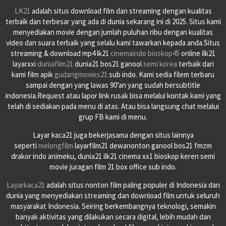
LK21
adalah situs download film dan streaming dengan kualitas
terbaik dan terbesar yang ada di dunia sekarang ini di 2025. Situs kami
menyediakan movie dengan jumlah puluhan ribu dengan kualitas
video dan suara terbaik yang selalu kami tawarkan kepada anda.Situs
streaming & download mp4 lk21
cinemaindo
bioskop45
online ilk21
layarxxi
duniafilm21
dunia21 bos21 ganool
semi korea
terbaik dari
kami film apik
gudangmovies21
sub indo. Kami sedia filem terbaru
sampai dengan yang lawas 90’an yang sudah bersubtitle
indonesia.Request atau lapor link rusak bisa melalui kontak kami yang
telah di sediakan pada menu di atas. Atau bisa langsung chat melalui
grup FB kami di menu.
Layar kaca21 juga bekerjasama dengan situs lainnya
seperti
melongfilm
layarfilm21 dewanonton ganool bos21 fmzm
drakor indo animeku, dunia21 ilk21 cinema xx1 bioskop keren semi
movie juragan film 21 box office sub indo.
Layarkaca21
adalah situs nonton film paling populer di Indonesia dan
dunia yang menyediakan streaming dan download film untuk seluruh
masyarakat Indonesia. Seiring berkembangnya teknologi, semakin
banyak aktivitas yang dilakukan secara digital, lebih mudah dan