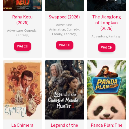
Rahu Ketu
Swapped (2026)
The Jianglong
(2026)
of Longkuo
Adventure
,
(2026)
Animation
,
Comedy
,
Adventure
,
Comedy
,
Family
,
Fantasy
,
Fantasy
,
Adventure
,
Fantasy
,
WATCH
WATCH
WATCH
La Chimera
Legend of the
Panda Plan: The