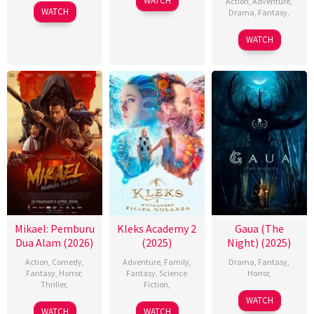
WATCH
Action
,
Adventure
,
WATCH
Drama
,
Fantasy
,
WATCH
Mikael: Pemburu
Kleks Academy 2
Gaua (The
Dua Alam (2026)
(2025)
Night) (2025)
Action
,
Comedy
,
Adventure
,
Family
,
Drama
,
Fantasy
,
Fantasy
,
Horror
,
Fantasy
,
Science
Horror
,
Thriller
,
Fiction
,
WATCH
WATCH
WATCH