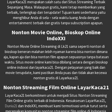
LayarKaca21 merupakan salah satu dari Situs Streaming Terbaik
Sepanjang Masa. Walaupun gratis, kami tetap memberikan yang
terbaik, terlengkap dan terupdate! Tujuan kami sederhana yaitu
menghibur Anda di sela – sela waktu luang Anda dengan
entertainment terbaik dan gratis tanpa subscription apapun.
Nonton Movie Online, Bioskop Online
IndoXXI
Nonton Movie Online Streaming di Lk21 sama seperti nonton di
bioskop beneran malahan lebih nyaman karena bisa nonton dimana
aja, kapan aja dan bisa nonton film apapun sepuasnya tanpa batasan
waktu. Situs movie online kami bisa dibilang setara dengan bioskop
online indoxxi dan layarkaca21. Dengan pelayanan yang baik dan
movie terupdate, kami pastikan Anda puas dan tidak akan kecewa
nonton gratis di Layarkaca21.
Nonton Streaming Film Online LayarKaca21
LayarKaca21 berkomitmen untuk menjadi Situs Nonton Streaming
Film Online gratis terbaik di Indonesia. Kesuksesan LayarKaca21,
Dunia21
dan IndoXXI, membuat kami termotivasi untuk turut serta
meramaikan komunitas nonton streaming film online di Indonesia.