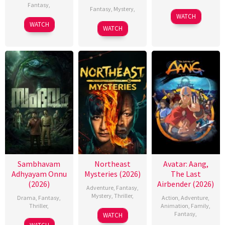
Fantasy
,
Fantasy
,
Mystery
,
WATCH
WATCH
WATCH
Sambhavam
Northeast
Avatar: Aang,
Adhyayam Onnu
Mysteries (2026)
The Last
(2026)
Airbender (2026)
Adventure
,
Fantasy
,
Mystery
,
Thriller
,
Drama
,
Fantasy
,
Action
,
Adventure
,
Thriller
,
Animation
,
Family
,
Fantasy
,
WATCH