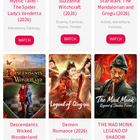
Mystic Tales -
Suzzanna:
Star Wars: The
The Spider
Witchcraft
Mandalorian and
Lady‘s Vendetta
(2026)
Grogu (2026)
(2026)
Drama
,
Fantasy
,
Action
,
Adventure
,
Horror
,
Thriller
,
Fantasy
,
Adventure
,
Fantasy
,
WATCH
WATCH
WATCH
Descendants:
Demon
THE MAD MONK:
Wicked
Romance (2026)
LEGEND OF
Wonderland
SHADOW
Fantasy
,
Mystery
,