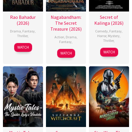
Rao Bahadur
Nagabandham:
Secret of
(2026)
The Secret
Kalinga (2026)
Treasure (2026)
Drama
,
Fantasy
,
Comedy
,
Fantasy
,
Thriller
,
Horror
,
Mystery
,
Action
,
Drama
,
Thriller
,
Fantasy
,
WATCH
WATCH
WATCH