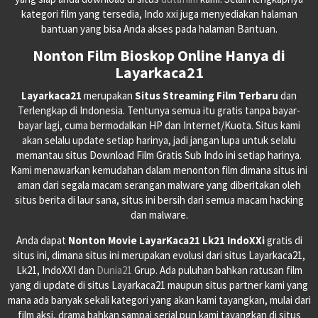
kategori film yang tersedia, Indo xxi juga menyediakan halaman
bantuan yang bisa Anda akses pada halaman Bantuan.
Nonton Film Bioskop Online Hanya di
Layarkaca21
Layarkaca21
merupakan
Situs Streaming Film Terbaru
dan
Terlengkap di Indonesia. Tentunya semua itu gratis tanpa bayar-
bayar lagi, cuma bermodalkan HP dan Internet/Kuota. Situs kami
akan selalu update setiap harinya, jadi jangan lupa untuk selalu
memantau situs Download Film Gratis Sub Indo ini setiap harinya.
Kami menawarkan kemudahan dalam menonton film dimana situs ini
aman dari segala macam serangan malware yang diberitakan oleh
situs berita di laur sana, situs ini bersih dari semua macam hacking
dan malware.
Anda dapat
Nonton Movie LayarKaca21 Lk21 IndoXXi
gratis di
situs ini, dimana situs ini merupakan evolusi dari situs Layarkaca21,
Lk21, IndoXXI dan
Dunia21
Grup. Ada puluhan bahkan ratusan film
yang di update di situs Layarkaca21 maupun situs partner kami yang
mana ada banyak sekali kategori yang akan kami tayangkan, mulai dari
film aksi, drama bahkan sampai serial pun kami tayangkan di situs