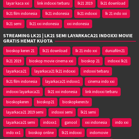
layar kaca xxi
link indoxxi terbaru
lk21 2019
lk21 download
lk21 film indonesia
lk21 indonesia
lk21 indoxxi
lk 21 indo xxi
lk21 semi
lk21 xxi indonesia
xxi indonesia
STREAMING LK21 | LK21 SEMI LAYARKACA21 INDOXXI MOVIE
GRATIS HEMAT KUOTA
bioskop keren 21
lk21 download
lk 21 indo xxi
duniafilm21
lk21 2019
bioskop movie cinema xxi
bioskop 21
indoxxi lk21
layarkaca21
layarkaca21 lk21 indoxxi
indoxxi terbaru
lk21 film indonesia
layarkaca21 indoxx1
cinema indo xxi
indoxxi layarkaca21
lk21 xxi indonesia
link indoxxi terbaru
bioskopkeren
bioskop21
bioskopkeren.tv
layarkaca21 2019 semi
indoxxi semi
lk21 semi
layarkaca21 semi
indoxx1
ganool
xxi indonesia
indo xxi
indo xx1
bioskop online
lk21 indoxxi
indomovie