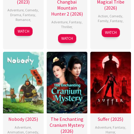
(2023)
Changbai
Magical Tribe
Mountain
(2026)
Adventure
,
Comedy
,
Hunter 2 (2026)
Drama
,
Fantasy
,
Action
,
Comedy
,
Romance
,
Family
,
Fantasy
,
Adventure
,
Fantasy
,
Thriller
,
WATCH
WATCH
WATCH
Nobody (2025)
The Enchanting
Suffer (2025)
Cranium Mystery
Adventure
,
Adventure
,
Fantasy
,
(2026)
Animation
,
Comedy
,
Horror
,