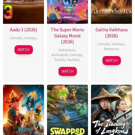
Aadu 3 (2026)
The Super Mario
Gatha Vaibhava
Galaxy Movie
(2026)
Comedy
,
Fantasy
,
(2026)
Comedy
,
Fantasy
,
Romance
,
WATCH
Adventure
,
Animation
,
Comedy
,
Family
,
Fantasy
,
WATCH
WATCH