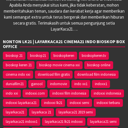
Apabila Anda menyukai situs kami, jika tidak keberatan, mohon
memberitahukan teman, saudara dan kerabat kerja agar memberikan
kami semangat extra untuk terus bergerak dan memberikan hiburan
secara gratis. Terimakasih untuk semua pengunjung setia
LayarKaca21….
NONTON LK21 | LAYARKACA21 CINEMA21 INDO BIOSKOP BOX
OFFICE
bioskop 21
bioskop21
bioskopkeren
bioskopkeren.tv
bioskop keren 21
bioskop movie cinema xxi
bioskop online
cinema indo xxi
download film gratis
download film indonesia
duniafilm21
ganool
indomovie
indo xx1
indoxx1
indo xxi
indoxxi.com
indoxxi film indonesia
indoxxi indonesia
indoxxi layarkaca21
indoxxi lk21
indoxxi semi
indoxxi terbaru
layarkaca21
layarkaca 21
layarkaca21 2019 semi
layarkaca21 indoxx1
layarkaca21 lk21 indoxxi
layarkaca21 semi