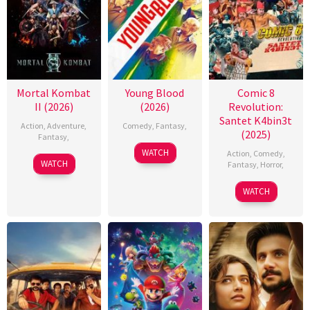
Mortal Kombat
Young Blood
Comic 8
II (2026)
(2026)
Revolution:
Santet K4bin3t
Action
,
Adventure
,
Comedy
,
Fantasy
,
(2025)
Fantasy
,
WATCH
Action
,
Comedy
,
WATCH
Fantasy
,
Horror
,
WATCH