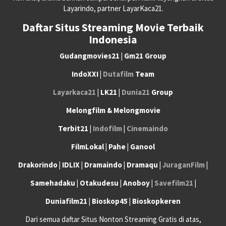
Layarindo, partner LayarKaca21.
Daftar Situs Streaming Movie Terbaik
Indonesia
Gudangmovies21 | Gm21 Group
IndoXXI |
Dutafilm
Team
Layarkaca21
| LK21 |
Dunia21
Group
Melongfilm & Melongmovie
Terbit21 |
Indofilm
|
Cinemaindo
FilmLokal | Pahe | Ganool
Drakorindo | IDLIX | Dramaindo | Dramaqu |
JuraganFilm
|
Samehadaku | Otakudesu | Anoboy |
Savefilm21
|
Duniafilm21 | Bioskop45 | Bioskopkeren
Dari semua daftar Situs Nonton Streaming Gratis di atas,